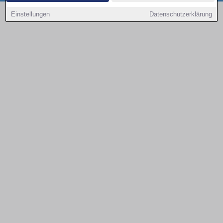
Copyright © 2000 - 2026 | 1A Infosysteme GmbH | Content by: 1a-sites-autos
Einstellungen
Datenschutzerklärung
09.08.2026