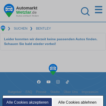
☰
Automarkt
Wetzlar
.de
Autos einfach finden
❯
SUCHEN
❯
BENTLEY
Leider konnten wir derzeit keine passenden Autos finden.
Schauen Sie bald wieder vorbei!
Ratgeber
FAQ
Presse
Städte
Über Uns
Impressum
Datenschutz
Cookies
Alle Cookies akzeptieren
Alle Cookies ablehnen