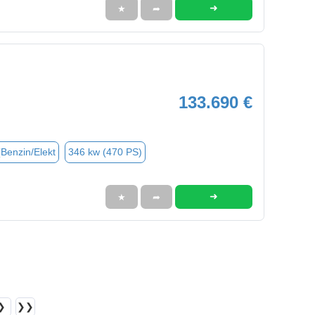
➜
★
➦
133.690 €
(Benzin/Elekt
346 kw (470 PS)
➜
★
➦
❯
❯❯