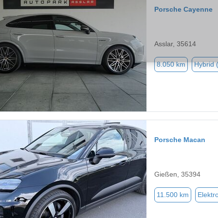
Porsche Cayenne
Asslar, 35614
8.050 km
Hybrid 
Porsche Macan
Gießen, 35394
11.500 km
Elektr