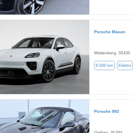
Porsche Macan
Wettenberg, 35435
8.500 km
Elektro
Porsche 992
Gießen, 35394