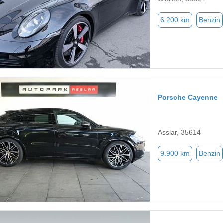
6.200 km
Benzin
Porsche Cayenne
Asslar, 35614
9.900 km
Benzin