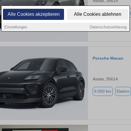
Asslar, 35614
6.000 km
Hybrid 
Alle Cookies akzeptieren
Alle Cookies ablehnen
Einstellungen
Datenschutzerklärung
Porsche Macan
Asslar, 35614
9.000 km
Elektro