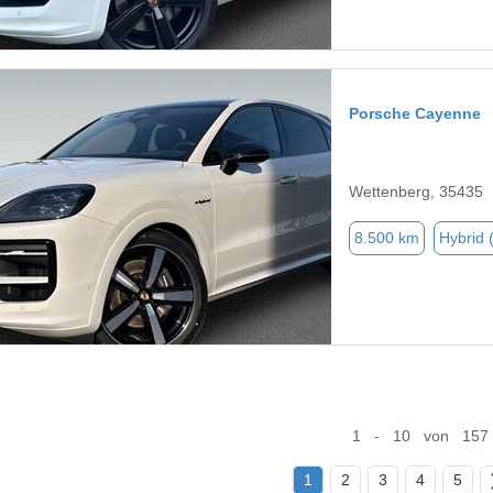
Porsche Cayenne
Wettenberg, 35435
8.500 km
Hybrid 
1 - 10 von 157
1
2
3
4
5