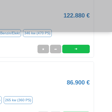
122.880 €
(Benzin/Elekt
346 kw (470 PS)
➜
★
➦
86.900 €
o
265 kw (360 PS)