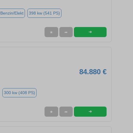
(Benzin/Elekt
398 kw (541 PS)
➜
★
➦
84.880 €
300 kw (408 PS)
➜
★
➦