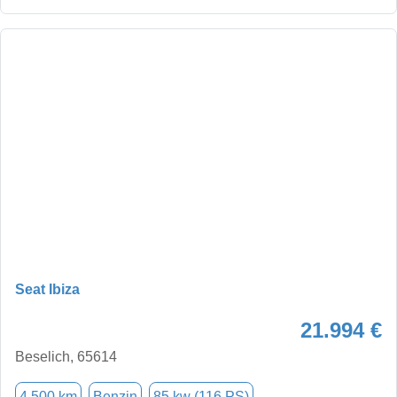
Seat Ibiza
21.994 €
Beselich, 65614
4.500 km
Benzin
85 kw (116 PS)