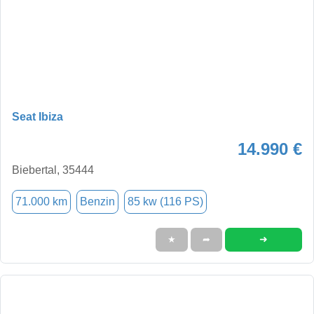
Seat Ibiza
14.990 €
Biebertal, 35444
71.000 km
Benzin
85 kw (116 PS)
➜
★
➦