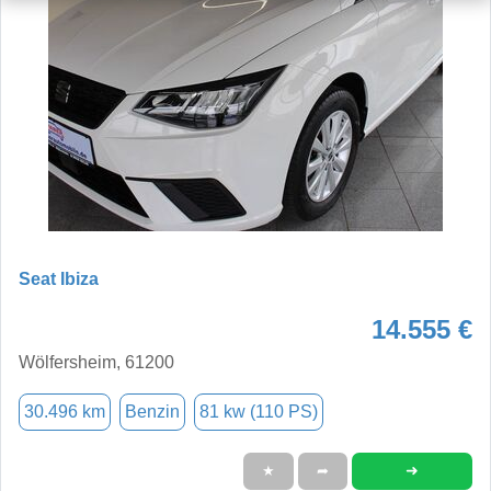
Seat Ibiza
14.555 €
Wölfersheim, 61200
30.496 km
Benzin
81 kw (110 PS)
➜
★
➦