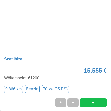
Seat Ibiza
15.555 €
Wölfersheim, 61200
9.866 km
Benzin
70 kw (95 PS)
➜
★
➦