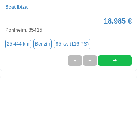
Seat Ibiza
18.985 €
Pohlheim, 35415
25.444 km
Benzin
85 kw (116 PS)
➜
★
➦