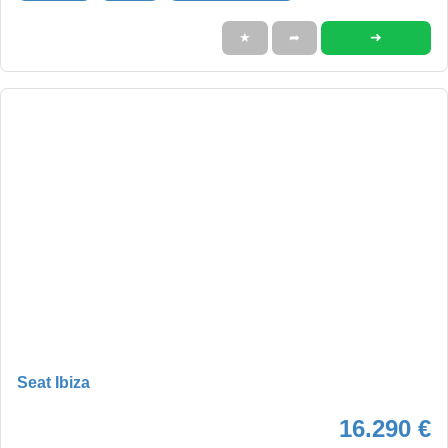
➜
★
➦
Seat Ibiza
16.290 €