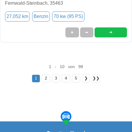
Fernwald-Steinbach, 35463
27.052 km
Benzin
70 kw (95 PS)
➜
★
➦
1 - 10 von 98
1
2
3
4
5
❯
❯❯