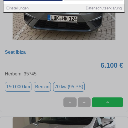
Einstellungen
Datenschutzerklärung
Seat Ibiza
6.100 €
Herborn, 35745
150.000 km
Benzin
70 kw (95 PS)
➜
★
➦