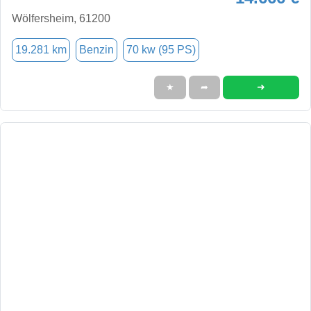
Wölfersheim, 61200
19.281 km
Benzin
70 kw (95 PS)
➜
★
➦