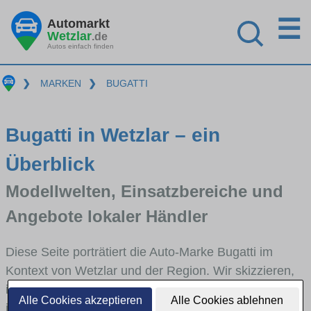
☰
Automarkt
Wetzlar
.de
Autos einfach finden
❯
MARKEN
❯
BUGATTI
Bugatti in Wetzlar – ein
Überblick
Modellwelten, Einsatzbereiche und
Angebote lokaler Händler
Diese Seite porträtiert die Auto-Marke Bugatti im
Kontext von Wetzlar und der Region. Wir skizzieren,
in welchen Fahrzeugklassen Bugatti stark vertreten
Alle Cookies akzeptieren
Alle Cookies ablehnen
ist, welche Modellreihen häufig im Stadt- und