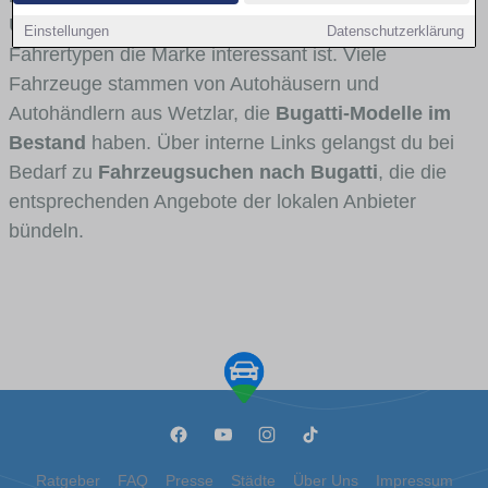
Umlandverkehr zu sehen sind und für welche
Einstellungen
Datenschutzerklärung
Fahrertypen die Marke interessant ist. Viele
Fahrzeuge stammen von Autohäusern und
Autohändlern aus Wetzlar, die
Bugatti-Modelle im
Bestand
haben. Über interne Links gelangst du bei
Bedarf zu
Fahrzeugsuchen nach Bugatti
, die die
entsprechenden Angebote der lokalen Anbieter
bündeln.
Ratgeber
FAQ
Presse
Städte
Über Uns
Impressum