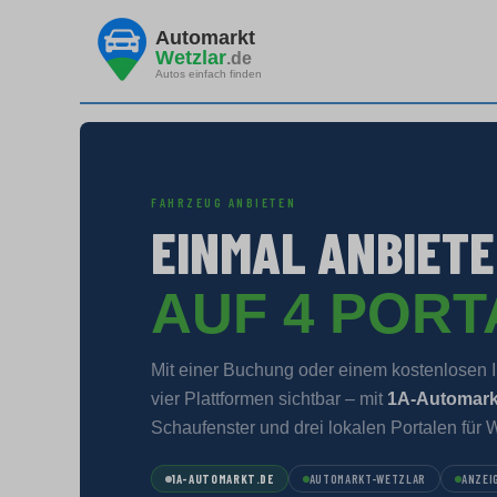
Automarkt
Wetzlar
.de
Autos einfach finden
FAHRZEUG ANBIETEN
EINMAL ANBIETE
AUF 4 POR
Mit einer Buchung oder einem kostenlosen In
vier Plattformen sichtbar – mit
1A-Automark
Schaufenster und drei lokalen Portalen für W
1A-AUTOMARKT.DE
AUTOMARKT-WETZLAR
ANZEI