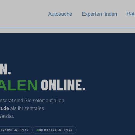
Rat
Autosuche
Experten finden
N.
ONLINE.
TALEN
serat sind Sie sofort auf allen
t.de
als Ihr zentrales
etzlar.
GENMARKT-WETZLAR
ONLINEMARKT-WETZLAR