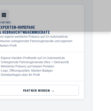
🏢
PARTNER
EXPERTEN-HOMEPAGE
& GEBRAUCHTWAGENINSERATE
Ihre eigene werbliche Präsenz auf 1A-Automarkt.de
inklusive unbegrenzter Fahrzeuginserate und eigenem
arken-Profil.
Eigene Händler-Profilseite auf 1A-Automarkt.de
✓
Unbegrenzte Fahrzeuginserate (Neu + Gebraucht)
✓
Werbliche Präsenz auf lokalen Portalen
✓
Logo, Öffnungszeiten, Marken-Badges
✓
Direktanfragen über Ihr Profil
✓
PARTNER WERDEN →