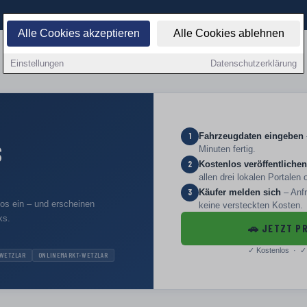
Alle Cookies akzeptieren
Alle Cookies ablehnen
Einstellungen
Datenschutzerklärung
Fahrzeugdaten eingeben
1
S
Minuten fertig.
Kostenlos veröffentlichen
2
allen drei lokalen Portalen 
Käufer melden sich
– Anfr
3
los ein – und erscheinen
keine versteckten Kosten.
ks.
🚗
JETZT PR
✓
Kostenlos · ✓
WETZLAR
ONLINEMARKT-WETZLAR