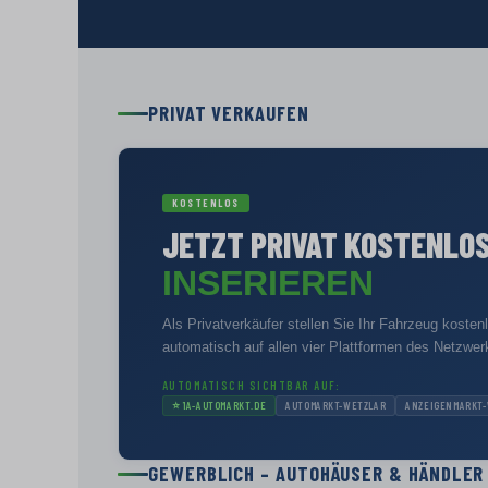
PRIVAT VERKAUFEN
KOSTENLOS
JETZT PRIVAT KOSTENLO
INSERIEREN
Als Privatverkäufer stellen Sie Ihr Fahrzeug kosten
automatisch auf allen vier Plattformen des Netzwer
AUTOMATISCH SICHTBAR AUF:
⭐
1A-AUTOMARKT.DE
AUTOMARKT-WETZLAR
ANZEIGENMARKT-
GEWERBLICH – AUTOHÄUSER & HÄNDLER