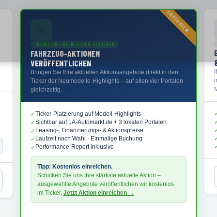
EMPFOHLEN
🚀
PROMOTION · NEUHEITEN & AKTIONEN
FAHRZEUG-AKTIONEN
VERÖFFENTLICHEN
Bringen Sie Ihre aktuellen Aktionsangebote direkt in den
Ticker der Neumodelle-Highlights – auf allen vier Portalen
M
gleichzeitig.
Ticker-Platzierung auf Modell-Highlights
✓
Sichtbar auf 1A-Automarkt.de + 3 lokalen Portalen
✓
Leasing-, Finanzierungs- & Aktionspreise
✓
Laufzeit nach Wahl · Einmalige Buchung
✓
Performance-Report inklusive
✓
Tipp: Kostenlos einreichen.
Schicken Sie uns Ihre stärkste aktuelle Aktion –
ausgewählte Angebote veröffentlichen wir kostenlos
im Ticker.
Jetzt Aktion einreichen →