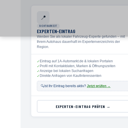
📍
SICHTBARKEIT
EXPERTEN-EINTRAG
Werden Sie als lokaler Fahrzeug-Experte gefunden – mit
Ihrem Autohaus dauerhaft im Expertenverzeichnis der
Region.
Eintrag auf 1A-Automarkt.de & lokalen Portalen
✓
Profil mit Kontaktdaten, Marken & Öffnungszeiten
✓
Anzeige bei lokalen Suchanfragen
✓
Direkte Anfragen von Kaufinteressenten
✓
🔍
Ist Ihr Eintrag bereits aktiv?
Jetzt prüfen →
EXPERTEN-EINTRAG PRÜFEN →