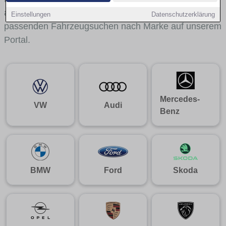
aus gelangst du mit internen Links bequem zu den
Einstellungen
Datenschutzerklärung
passenden Fahrzeugsuchen nach Marke auf unserem
Portal.
Mercedes-
VW
Audi
Benz
BMW
Ford
Skoda