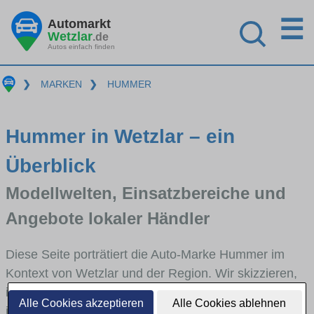
☰
Automarkt
Wetzlar
.de
Autos einfach finden
❯
MARKEN
❯
HUMMER
Hummer in Wetzlar – ein
Überblick
Modellwelten, Einsatzbereiche und
Angebote lokaler Händler
Diese Seite porträtiert die Auto-Marke Hummer im
Kontext von Wetzlar und der Region. Wir skizzieren,
in welchen Fahrzeugklassen Hummer stark vertreten
Alle Cookies akzeptieren
Alle Cookies ablehnen
ist, welche Modellreihen häufig im Stadt- und