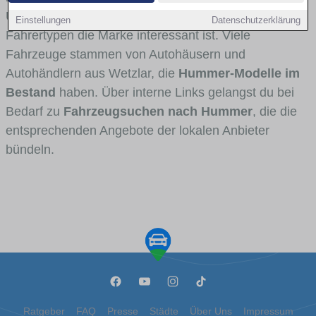
Umlandverkehr zu sehen sind und für welche
Einstellungen
Datenschutzerklärung
Fahrertypen die Marke interessant ist. Viele
Fahrzeuge stammen von Autohäusern und
Autohändlern aus Wetzlar, die
Hummer-Modelle im
Bestand
haben. Über interne Links gelangst du bei
Bedarf zu
Fahrzeugsuchen nach Hummer
, die die
entsprechenden Angebote der lokalen Anbieter
bündeln.
Ratgeber
FAQ
Presse
Städte
Über Uns
Impressum