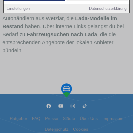
Fahrertypen die Marke interessant ist. Viele
Einstellungen
Datenschutzerklärung
Fahrzeuge stammen von Autohäusern und
Autohändlern aus Wetzlar, die
Lada-Modelle im
Bestand
haben. Über interne Links gelangst du bei
Bedarf zu
Fahrzeugsuchen nach Lada
, die die
entsprechenden Angebote der lokalen Anbieter
bündeln.
Ratgeber
FAQ
Presse
Städte
Über Uns
Impressum
Datenschutz
Cookies