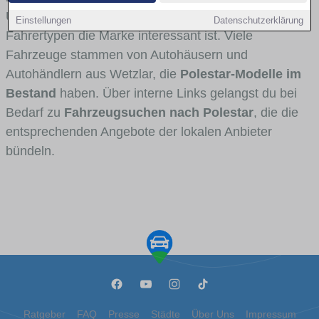
Umlandverkehr zu sehen sind und für welche
Einstellungen
Datenschutzerklärung
Fahrertypen die Marke interessant ist. Viele
Fahrzeuge stammen von Autohäusern und
Autohändlern aus Wetzlar, die
Polestar-Modelle im
Bestand
haben. Über interne Links gelangst du bei
Bedarf zu
Fahrzeugsuchen nach Polestar
, die die
entsprechenden Angebote der lokalen Anbieter
bündeln.
Ratgeber
FAQ
Presse
Städte
Über Uns
Impressum