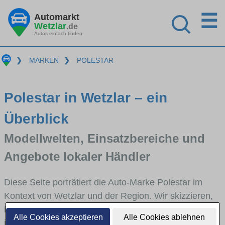
☰
Automarkt
Wetzlar
.de
Autos einfach finden
❯
MARKEN
❯
POLESTAR
Polestar in Wetzlar – ein
Überblick
Modellwelten, Einsatzbereiche und
Angebote lokaler Händler
Diese Seite porträtiert die Auto-Marke Polestar im
Kontext von Wetzlar und der Region. Wir skizzieren,
in welchen Fahrzeugklassen Polestar stark vertreten
Alle Cookies akzeptieren
Alle Cookies ablehnen
ist, welche Modellreihen häufig im Stadt- und