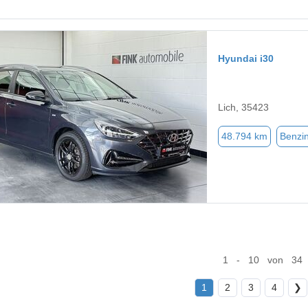
Hyundai i30
Lich, 35423
48.794 km
Benzi
1 - 10 von 34
1
2
3
4
❯