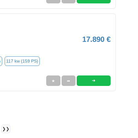
17.890 €
n
117 kw (159 PS)
➜
★
➦
❯❯