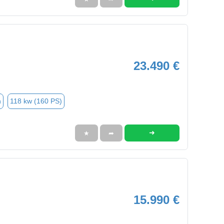
23.490 €
n
118 kw (160 PS)
➜
★
➦
15.990 €