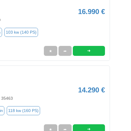
16.990 €
0
n
103 kw (140 PS)
➜
★
➦
14.290 €
, 35463
in
118 kw (160 PS)
➜
★
➦