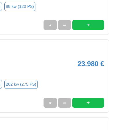
n
88 kw (120 PS)
➜
★
➦
23.980 €
n
202 kw (275 PS)
➜
★
➦