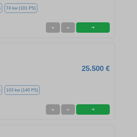
n
74 kw (101 PS)
➜
★
➦
25.500 €
n
103 kw (140 PS)
➜
★
➦