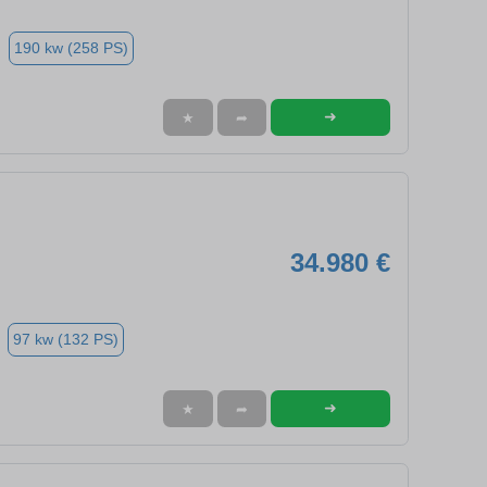
190 kw (258 PS)
➜
★
➦
34.980 €
97 kw (132 PS)
➜
★
➦