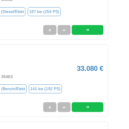
 (Diesel/Elekt
187 kw (254 PS)
➜
★
➦
33.080 €
, 35463
 (Benzin/Elekt
141 kw (192 PS)
➜
★
➦