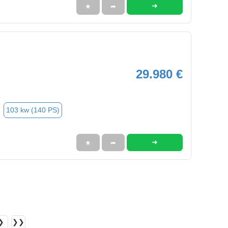
➜
★
➦
29.980 €
103 kw (140 PS)
➜
★
➦
❯
❯❯