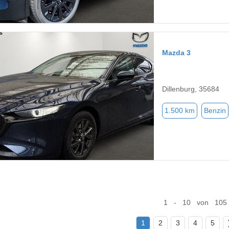
Mazda 3
Dillenburg, 35684
1.500 km
Benzin
1 - 10 von 105
1
2
3
4
5