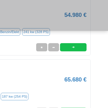
54.980 €
(Benzin/Elekt
241 kw (328 PS)
➜
★
➦
65.680 €
187 kw (254 PS)