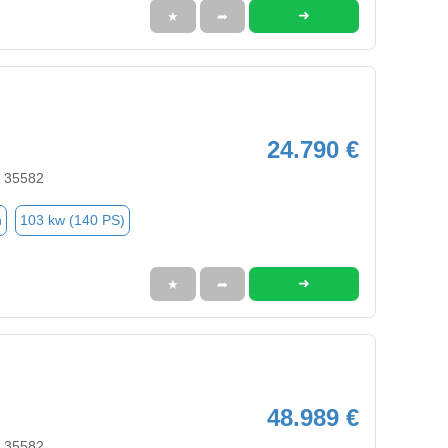
➜
★
➦
24.790 €
, 35582
n
103 kw (140 PS)
➜
★
➦
48.989 €
, 35582