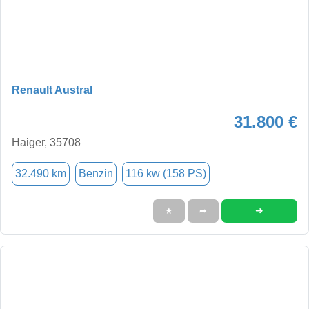
Renault Austral
31.800 €
Haiger, 35708
32.490 km
Benzin
116 kw (158 PS)
➜
★
➦