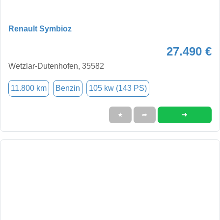
Renault Symbioz
27.490 €
Wetzlar-Dutenhofen, 35582
11.800 km
Benzin
105 kw (143 PS)
➜
★
➦