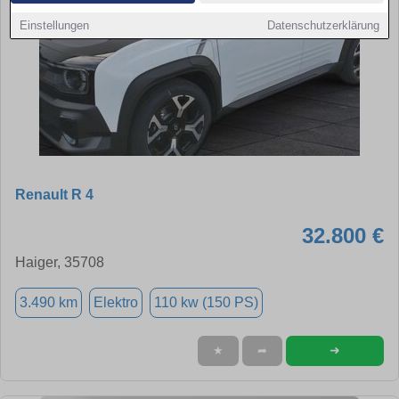
Einstellungen
Datenschutzerklärung
Renault R 4
32.800 €
Haiger, 35708
3.490 km
Elektro
110 kw (150 PS)
➜
★
➦