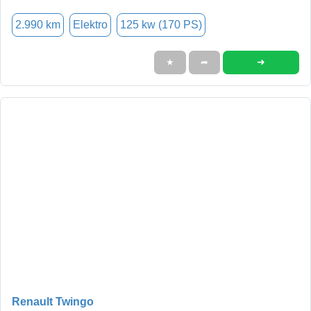
2.990 km
Elektro
125 kw (170 PS)
➜
★
➦
Renault Twingo