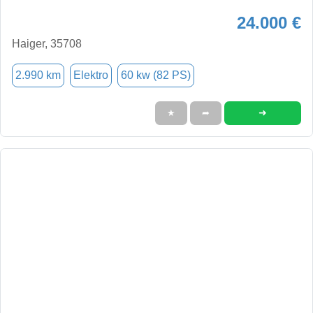
24.000 €
Haiger, 35708
2.990 km
Elektro
60 kw (82 PS)
➜
★
➦