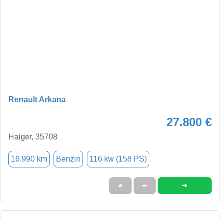
Renault Arkana
27.800 €
Haiger, 35708
16.990 km
Benzin
116 kw (158 PS)
➜
★
➦