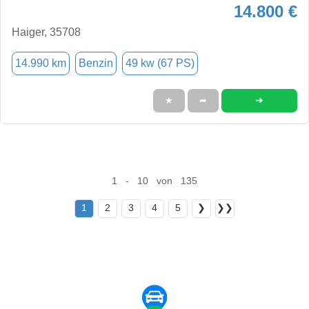
14.800 €
Haiger, 35708
14.990 km
Benzin
49 kw (67 PS)
➜
★
➦
1 - 10 von 135
1
2
3
4
5
❯
❯❯