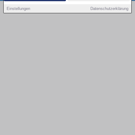
Copyright © 2000 - 2026 | 1A Infosysteme GmbH | Content by: 1a-sites-autos
Einstellungen
Datenschutzerklärung
09.08.2026