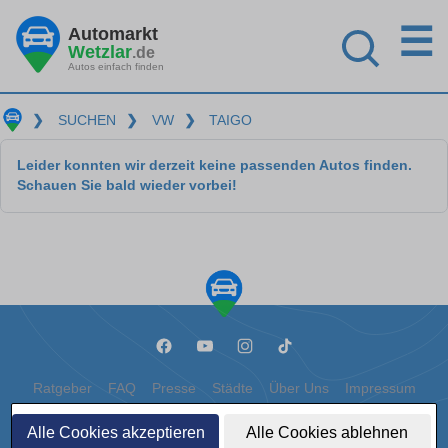
☰
Automarkt
Wetzlar
.de
Autos einfach finden
❯
SUCHEN
❯
VW
❯
TAIGO
Leider konnten wir derzeit keine passenden Autos finden.
Schauen Sie bald wieder vorbei!
Ratgeber
FAQ
Presse
Städte
Über Uns
Impressum
Datenschutz
Cookies
Alle Cookies akzeptieren
Alle Cookies ablehnen