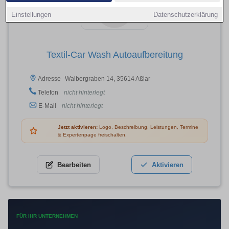
Einstellungen
Datenschutzerklärung
Textil-Car Wash Autoaufbereitung
Walbergraben 14, 35614 Aßlar
Adresse
Telefon
nicht hinterlegt
E-Mail
nicht hinterlegt
Jetzt aktivieren:
Logo, Beschreibung, Leistungen, Termine
& Expertenpage freischalten.
Bearbeiten
Aktivieren
FÜR IHR UNTERNEHMEN