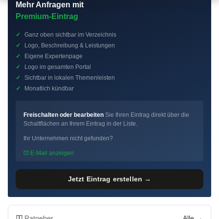
Mehr Anfragen mit
Premium-Eintrag
✓
Ganz oben sichtbar im Verzeichnis
✓
Logo, Beschreibung & Leistungen
✓
Eigene Expertenpage
✓
Logo im gesamten Portal
✓
Sichtbar in lokalen Themenleisten
✓
Monatlich kündbar
Freischalten oder bearbeiten
Sie Ihren Eintrag direkt über die
Schaltflächen an Ihrem Eintrag in der Liste.
Ihr Unternehmen nicht gefunden?
E-Mail anzeigen
Jetzt Eintrag erstellen →
Ratgeber
Alle →