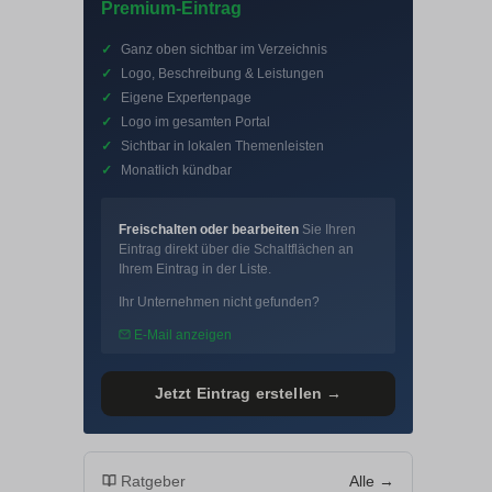
Premium-Eintrag
✓
Ganz oben sichtbar im Verzeichnis
✓
Logo, Beschreibung & Leistungen
✓
Eigene Expertenpage
✓
Logo im gesamten Portal
✓
Sichtbar in lokalen Themenleisten
✓
Monatlich kündbar
Freischalten oder bearbeiten
Sie Ihren
Eintrag direkt über die Schaltflächen an
Ihrem Eintrag in der Liste.
Ihr Unternehmen nicht gefunden?
E-Mail anzeigen
Jetzt Eintrag erstellen →
Ratgeber
Alle →