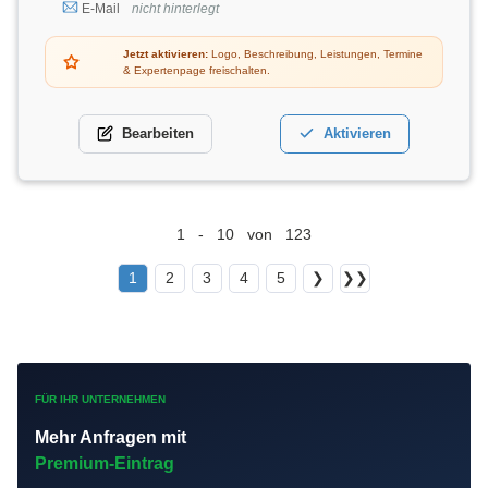
E-Mail
nicht hinterlegt
Jetzt aktivieren:
Logo, Beschreibung, Leistungen, Termine
& Expertenpage freischalten.
Bearbeiten
Aktivieren
1 - 10 von 123
1
2
3
4
5
❯
❯❯
FÜR IHR UNTERNEHMEN
Mehr Anfragen mit
Premium-Eintrag