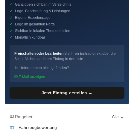
✓
Ganz oben sichtbar im Verzeichnis
✓
Logo, Beschreibung & Leistungen
✓
Eigene Expertenpage
✓
Logo im gesamten Portal
✓
Sichtbar in lokalen Themenleisten
✓
Monatlich kündbar
Freischalten oder bearbeiten
Sie Ihren Eintrag direkt über die
Schaltflächen an Ihrem Eintrag in der Liste.
Ihr Unternehmen nicht gefunden?
E-Mail anzeigen
Jetzt Eintrag erstellen →
Ratgeber
Alle →
Fahrzeugbewertung