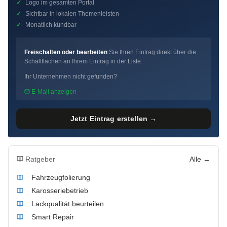
✓
Logo im gesamten Portal
✓
Sichtbar in lokalen Themenleisten
✓
Monatlich kündbar
Freischalten oder bearbeiten
Sie Ihren Eintrag direkt über die
Schaltflächen an Ihrem Eintrag in der Liste.
Ihr Unternehmen nicht gefunden?
E-Mail anzeigen
Jetzt Eintrag erstellen →
Ratgeber
Alle →
Fahrzeugfolierung
Karosseriebetrieb
Lackqualität beurteilen
Smart Repair