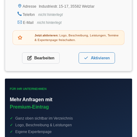
Industriestr. 15-17, 35582 Wetzlar
Adresse
Telefon
nicht hinterlegt
E-Mail
nicht hinterlegt
Jetzt aktivieren:
Logo, Beschreibung, Leistungen, Termine
& Expertenpage freischalten.
Bearbeiten
Aktivieren
FÜR IHR UNTERNEHMEN
Mehr Anfragen mit
Premium-Eintrag
✓
Ganz oben sichtbar im Verzeichnis
✓
Logo, Beschreibung & Leistungen
✓
Eigene Expertenpage