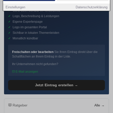
Premium-Eintrag
Einstellungen
Datenschutzerklärung
✓
Ganz oben sichtbar im Verzeichnis
✓
Logo, Beschreibung & Leistungen
✓
Eigene Expertenpage
✓
Logo im gesamten Portal
✓
Sichtbar in lokalen Themenleisten
✓
Monatlich kündbar
Freischalten oder bearbeiten
Sie Ihren Eintrag direkt über die
Schaltflächen an Ihrem Eintrag in der Liste.
Ihr Unternehmen nicht gefunden?
E-Mail anzeigen
Jetzt Eintrag erstellen →
Ratgeber
Alle →