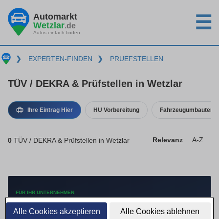
Automarkt
☰
Wetzlar
.de
Autos einfach finden
❯
EXPERTEN-FINDEN
❯
PRUEFSTELLEN
TÜV / DEKRA & Prüfstellen in Wetzlar
Ihre Eintrag Hier
HU Vorbereitung
Fahrzeugumbauten
0
TÜV / DEKRA & Prüfstellen in Wetzlar
Relevanz
A-Z
FÜR IHR UNTERNEHMEN
Mehr Anfragen mit
Alle Cookies akzeptieren
Alle Cookies ablehnen