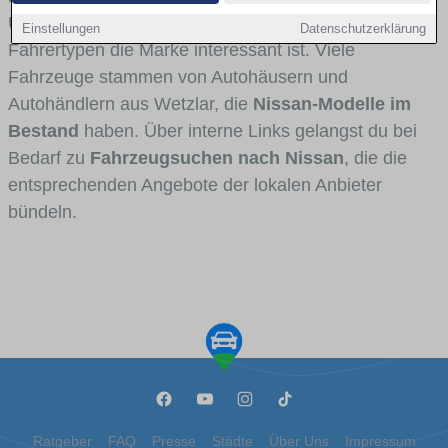
Umlandverkehr zu sehen sind und für welche
Einstellungen
Datenschutzerklärung
Fahrertypen die Marke interessant ist. Viele
Fahrzeuge stammen von Autohäusern und
Autohändlern aus Wetzlar, die
Nissan-Modelle im
Bestand
haben. Über interne Links gelangst du bei
Bedarf zu
Fahrzeugsuchen nach Nissan
, die die
entsprechenden Angebote der lokalen Anbieter
bündeln.
Ratgeber
FAQ
Presse
Städte
Über Uns
Impressum