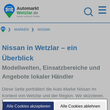
☰
Automarkt
Wetzlar
.de
Autos einfach finden
❯
MARKEN
❯
NISSAN
Nissan in Wetzlar – ein
Überblick
Modellwelten, Einsatzbereiche und
Angebote lokaler Händler
Diese Seite porträtiert die Auto-Marke Nissan im
Kontext von Wetzlar und der Region. Wir skizzieren,
in welchen Fahrzeugklassen Nissan stark vertreten
Alle Cookies akzeptieren
Alle Cookies ablehnen
ist, welche Modellreihen häufig im Stadt- und