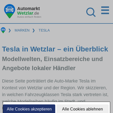
☰
Automarkt
Wetzlar
.de
Autos einfach finden
❯
MARKEN
❯
TESLA
Tesla in Wetzlar – ein Überblick
Modellwelten, Einsatzbereiche und
Angebote lokaler Händler
Diese Seite porträtiert die Auto-Marke Tesla im
Kontext von Wetzlar und der Region. Wir skizzieren,
in welchen Fahrzeugklassen Tesla stark vertreten ist,
welche Modellreihen häufig im Stadt- und
Umlandverkehr zu sehen sind und für welche
Alle Cookies akzeptieren
Alle Cookies ablehnen