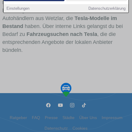
Fahrertypen die Marke interessant ist. Viele
Einstellungen
Datenschutzerklärung
Fahrzeuge stammen von Autohäusern und
Autohändlern aus Wetzlar, die
Tesla-Modelle im
Bestand
haben. Über interne Links gelangst du bei
Bedarf zu
Fahrzeugsuchen nach Tesla
, die die
entsprechenden Angebote der lokalen Anbieter
bündeln.
Ratgeber
FAQ
Presse
Städte
Über Uns
Impressum
Datenschutz
Cookies