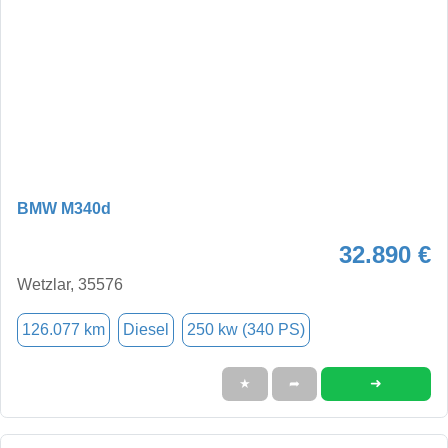
BMW M340d
32.890 €
Wetzlar, 35576
126.077 km
Diesel
250 kw (340 PS)
➜
★
➦