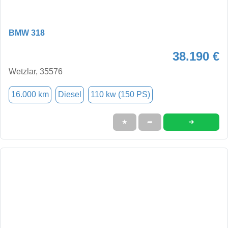
BMW 318
38.190 €
Wetzlar, 35576
16.000 km
Diesel
110 kw (150 PS)
➜
★
➦