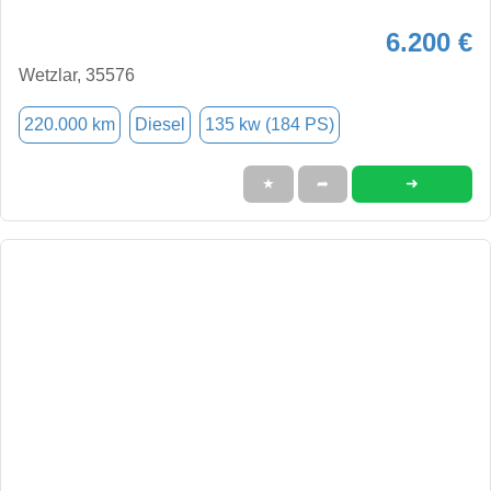
6.200 €
Wetzlar, 35576
220.000 km
Diesel
135 kw (184 PS)
➜
★
➦