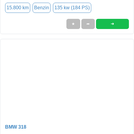
15.800 km
Benzin
135 kw (184 PS)
➜
★
➦
BMW 318