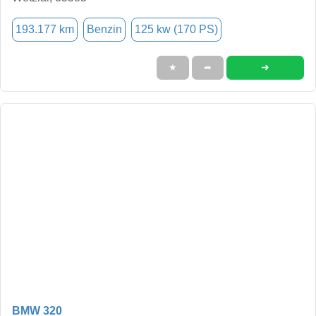
193.177 km
Benzin
125 kw (170 PS)
➜
★
➦
BMW 320