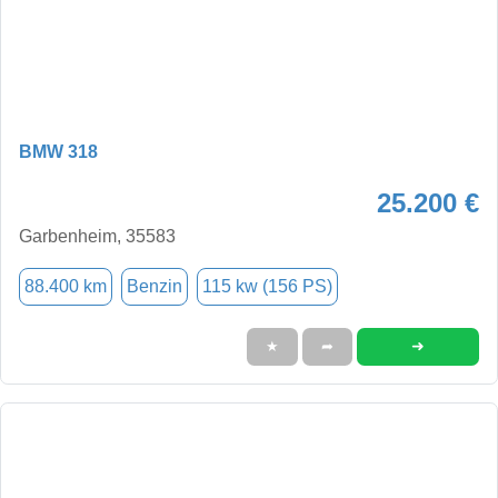
BMW 318
25.200 €
Garbenheim, 35583
88.400 km
Benzin
115 kw (156 PS)
➜
★
➦