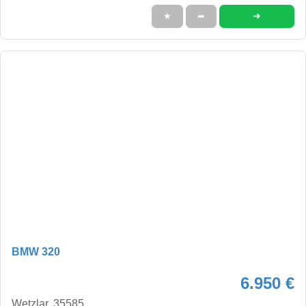
➜
★
➦
BMW 320
6.950 €
Wetzlar, 35585