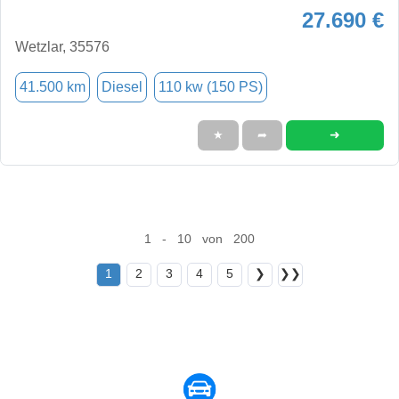
27.690 €
Wetzlar, 35576
41.500 km
Diesel
110 kw (150 PS)
➜
★
➦
1 - 10 von 200
1
2
3
4
5
❯
❯❯