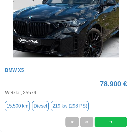
BMW X5
78.900 €
Wetzlar, 35579
15.500 km
Diesel
219 kw (298 PS)
➜
★
➦