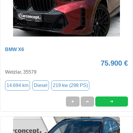
BMW X6
75.900 €
Wetzlar, 35579
14.694 km
Diesel
219 kw (298 PS)
➜
★
➦