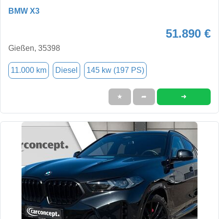
BMW X3
51.890 €
Gießen, 35398
11.000 km
Diesel
145 kw (197 PS)
➜
★
➦