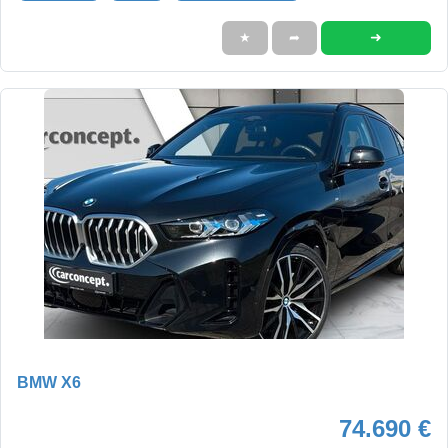
➜
★
➦
BMW X6
74.690 €