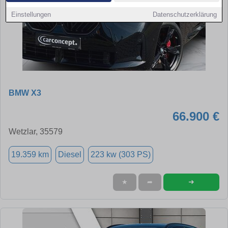
Einstellungen
Datenschutzerklärung
BMW X3
66.900 €
Wetzlar, 35579
19.359 km
Diesel
223 kw (303 PS)
➜
★
➦