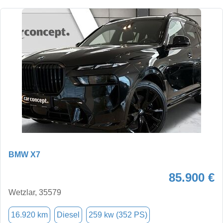
BMW X7
85.900 €
Wetzlar, 35579
16.920 km
Diesel
259 kw (352 PS)