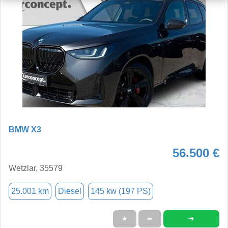
BMW X3
56.500 €
Wetzlar, 35579
25.001 km
Diesel
145 kw (197 PS)
➜
★
➦