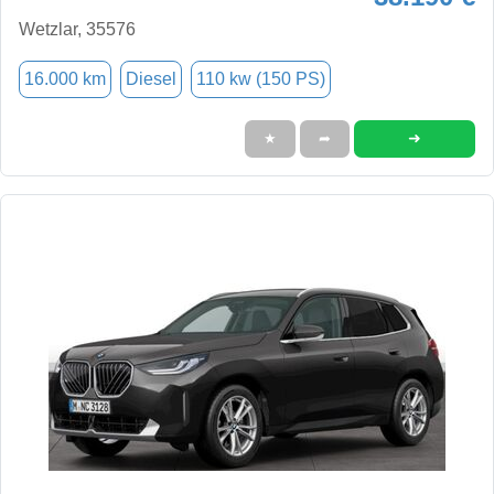
Wetzlar, 35576
16.000 km
Diesel
110 kw (150 PS)
➜
★
➦