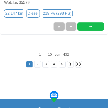
Wetzlar, 35579
22.147 km
Diesel
219 kw (298 PS)
➜
★
➦
1 - 10 von 432
1
2
3
4
5
❯
❯❯