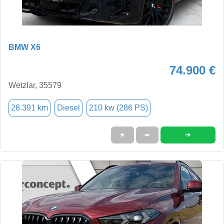
BMW X6
74.900 €
Wetzlar, 35579
28.391 km
Diesel
210 kw (286 PS)
➜
★
➦