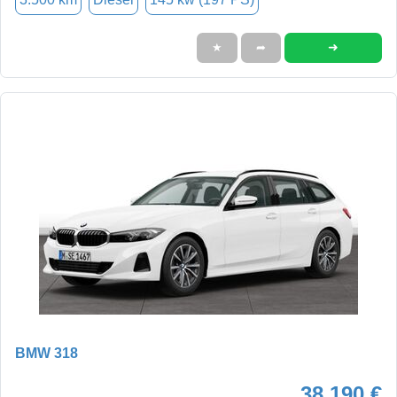
➜
★
➦
BMW 318
38.190 €