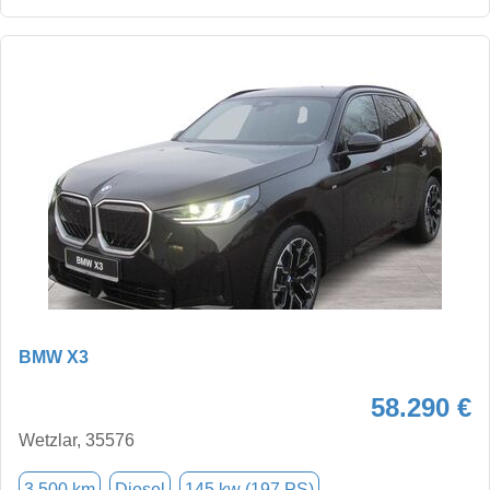
BMW X3
58.290 €
Wetzlar, 35576
3.500 km
Diesel
145 kw (197 PS)