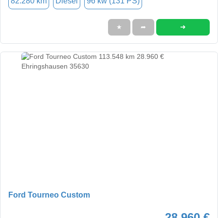
82.280 km
Diesel
96 kw (131 PS)
➜
★
➦
Ford Tourneo Custom
28.960 €