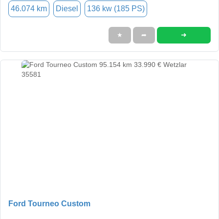
46.074 km
Diesel
136 kw (185 PS)
➜
★
➦
Ford Tourneo Custom