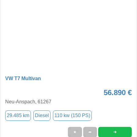
VW T7 Multivan
56.890 €
Neu-Anspach, 61267
29.485 km
Diesel
110 kw (150 PS)
➜
★
➦