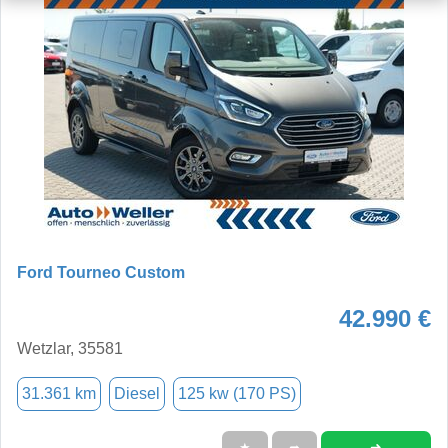
Ford Tourneo Custom
42.990 €
Wetzlar, 35581
31.361 km
Diesel
125 kw (170 PS)
➜
★
➦