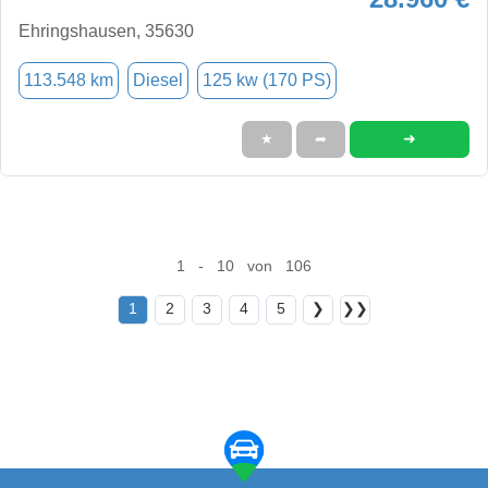
Ehringshausen, 35630
113.548 km
Diesel
125 kw (170 PS)
➜
★
➦
1 - 10 von 106
1
2
3
4
5
❯
❯❯