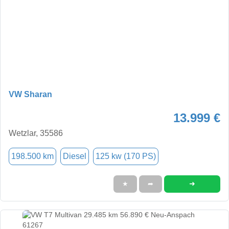
VW Sharan
13.999 €
Wetzlar, 35586
198.500 km
Diesel
125 kw (170 PS)
➜
★
➦