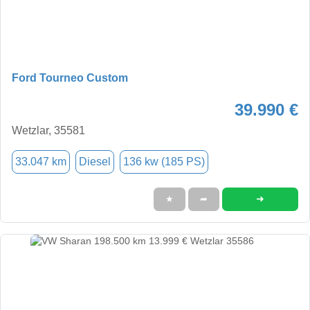
Ford Tourneo Custom
39.990 €
Wetzlar, 35581
33.047 km
Diesel
136 kw (185 PS)
➜
★
➦