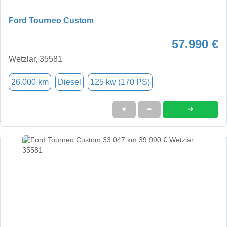
Ford Tourneo Custom
57.990 €
Wetzlar, 35581
26.000 km
Diesel
125 kw (170 PS)
➜
★
➦