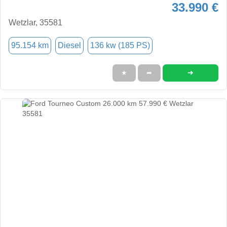
33.990 €
Wetzlar, 35581
95.154 km
Diesel
136 kw (185 PS)
➜
★
➦