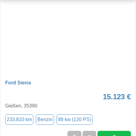
Ford Sierra
15.123 €
Gießen, 35390
233.810 km
Benzin
88 kw (120 PS)
➜
★
➦