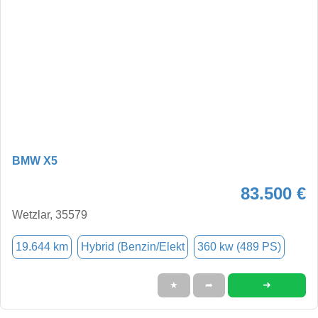
BMW X5
83.500 €
Wetzlar, 35579
19.644 km
Hybrid (Benzin/Elekt
360 kw (489 PS)
➜
★
➦