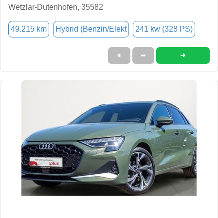
Wetzlar-Dutenhofen, 35582
49.215 km
Hybrid (Benzin/Elekt
241 kw (328 PS)
➜
★
➦