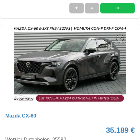
➜
★
➦
Mazda CX-60
35.189 €
Wetzlar-Dutenhofen, 35582