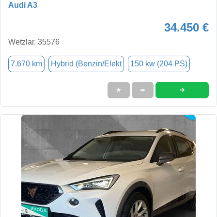
Audi A3
34.450 €
Wetzlar, 35576
7.670 km
Hybrid (Benzin/Elekt
150 kw (204 PS)
➜
★
➦