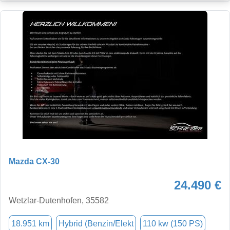
Mazda CX-30
24.490 €
Wetzlar-Dutenhofen, 35582
18.951 km
Hybrid (Benzin/Elekt
110 kw (150 PS)