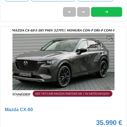
➜
★
➦
Mazda CX-60
35.990 €