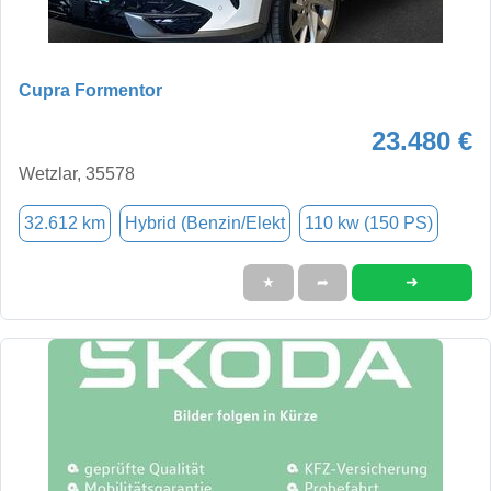
Cupra Formentor
23.480 €
Wetzlar, 35578
32.612 km
Hybrid (Benzin/Elekt
110 kw (150 PS)
➜
★
➦