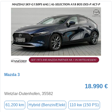
Mazda 3
18.990 €
Wetzlar-Dutenhofen, 35582
61.200 km
Hybrid (Benzin/Elekt
110 kw (150 PS)