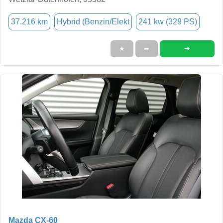
37.216 km
Hybrid (Benzin/Elekt
241 kw (328 PS)
➜
★
➦
Mazda CX-60