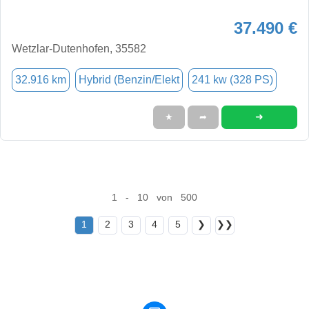
37.490 €
Wetzlar-Dutenhofen, 35582
32.916 km
Hybrid (Benzin/Elekt
241 kw (328 PS)
➜
★
➦
1 - 10 von 500
1
2
3
4
5
❯
❯❯