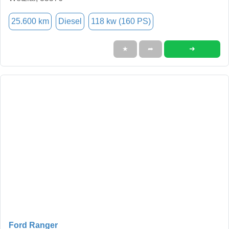
25.600 km
Diesel
118 kw (160 PS)
➜
★
➦
Ford Ranger