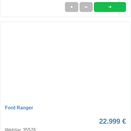
➜
★
➦
Ford Ranger
22.999 €
Wetzlar, 35576