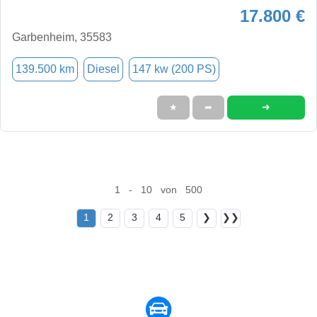
17.800 €
Garbenheim, 35583
139.500 km
Diesel
147 kw (200 PS)
➜
★
➦
1 - 10 von 500
1
2
3
4
5
❯
❯❯