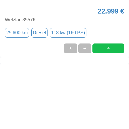
22.999 €
Wetzlar, 35576
25.600 km
Diesel
118 kw (160 PS)
➜
★
➦