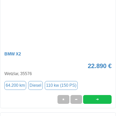
BMW X2
22.890 €
Wetzlar, 35576
64.200 km
Diesel
110 kw (150 PS)
➜
★
➦