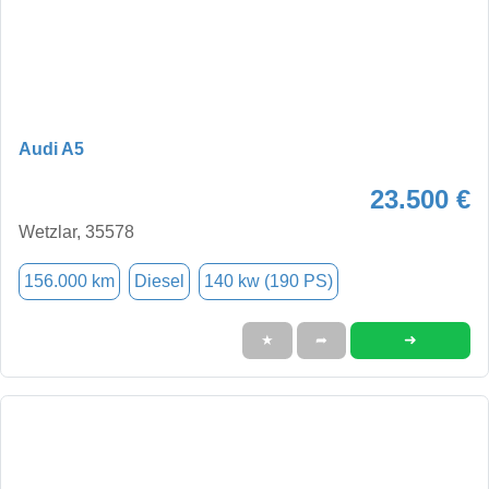
Audi A5
23.500 €
Wetzlar, 35578
156.000 km
Diesel
140 kw (190 PS)
➜
★
➦