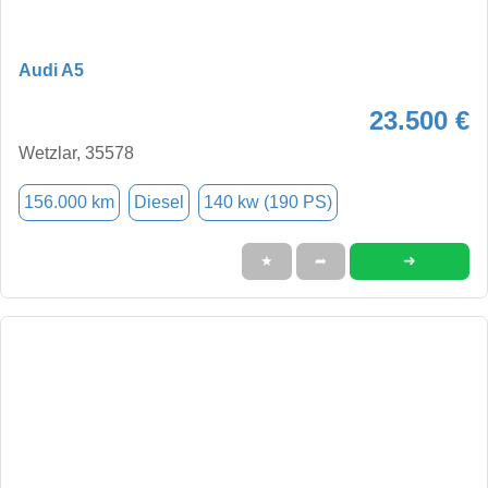
Audi A5
23.500 €
Wetzlar, 35578
156.000 km
Diesel
140 kw (190 PS)
➜
★
➦