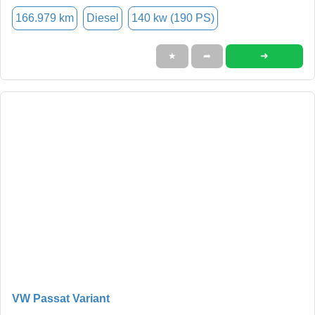
166.979 km
Diesel
140 kw (190 PS)
➜
★
➦
VW Passat Variant