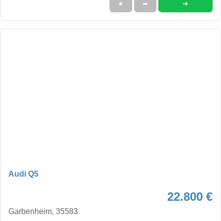
➜
★
➦
Audi Q5
22.800 €
Garbenheim, 35583