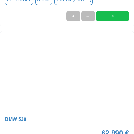
➜
★
➦
BMW 530
62.890 €