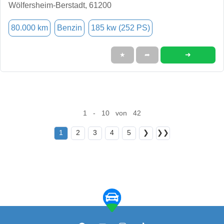
Wölfersheim-Berstadt, 61200
80.000 km
Benzin
185 kw (252 PS)
➜
★
➦
1 - 10 von 42
1
2
3
4
5
❯
❯❯