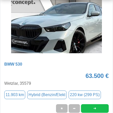
BMW 530
63.500 €
Wetzlar, 35579
11.903 km
Hybrid (Benzin/Elekt
220 kw (299 PS)
➜
★
➦