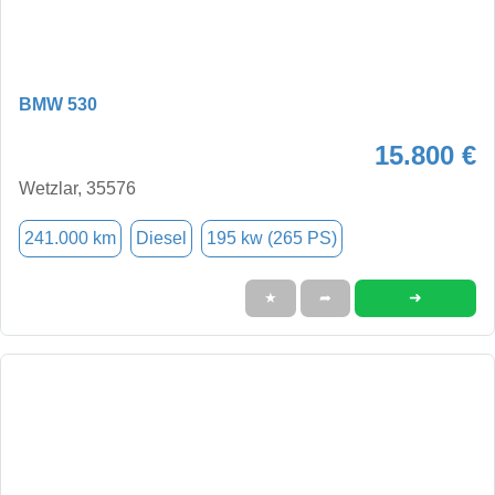
BMW 530
15.800 €
Wetzlar, 35576
241.000 km
Diesel
195 kw (265 PS)
➜
★
➦