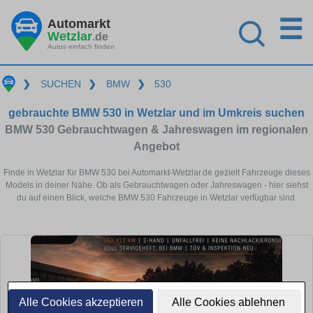
☰
Automarkt
Wetzlar
.de
Autos einfach finden
❯
SUCHEN
❯
BMW
❯
530
gebrauchte BMW 530 in Wetzlar und im Umkreis suchen
BMW 530 Gebrauchtwagen & Jahreswagen im regionalen
Angebot
Finde in Wetzlar für BMW 530 bei Automarkt-Wetzlar.de gezielt Fahrzeuge dieses
Models in deiner Nähe. Ob als Gebrauchtwagen oder Jahreswagen - hier siehst
du auf einen Blick, welche BMW 530 Fahrzeuge in Wetzlar verfügbar sind.
Alle Cookies akzeptieren
Alle Cookies ablehnen