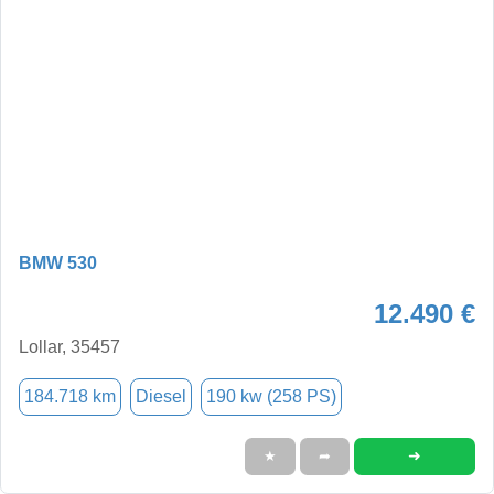
BMW 530
12.490 €
Lollar, 35457
184.718 km
Diesel
190 kw (258 PS)
➜
★
➦