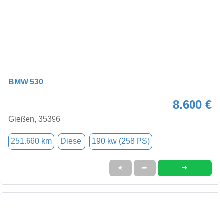
BMW 530
8.600 €
Gießen, 35396
251.660 km
Diesel
190 kw (258 PS)
➜
★
➦