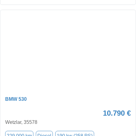
BMW 530
10.790 €
Wetzlar, 35578
229.000 km
Diesel
190 kw (258 PS)