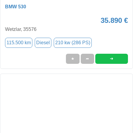
BMW 530
35.890 €
Wetzlar, 35576
115.500 km
Diesel
210 kw (286 PS)
➜
★
➦