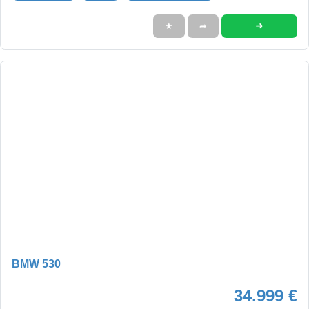
➜
★
➦
BMW 530
34.999 €