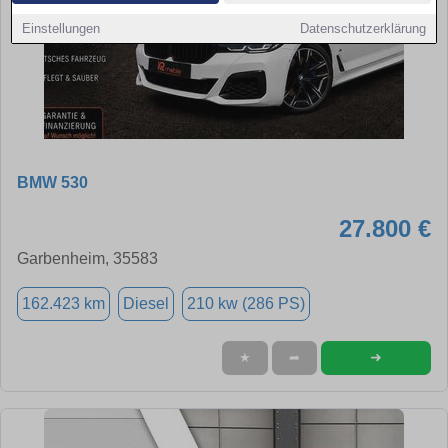
Einstellungen
Datenschutzerklärung
BMW 530
27.800 €
Garbenheim, 35583
162.423 km
Diesel
210 kw (286 PS)
➜
★
➦