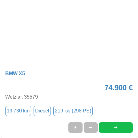
BMW X5
74.900 €
Wetzlar, 35579
19.730 km
Diesel
219 kw (298 PS)
➜
★
➦