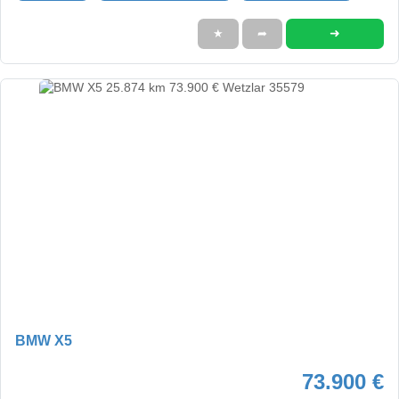
➜
★
➦
BMW X5
73.900 €