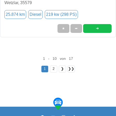
Wetzlar, 35579
25.874 km
Diesel
219 kw (298 PS)
➜
★
➦
1 - 10 von 17
1
2
❯
❯❯