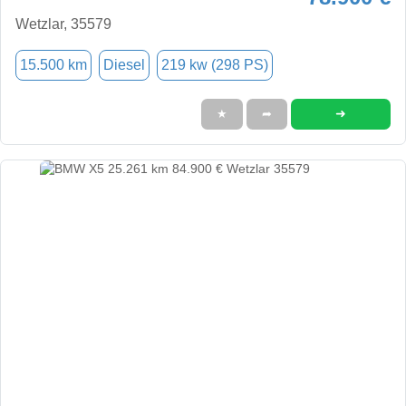
Wetzlar, 35579
15.500 km
Diesel
219 kw (298 PS)
➜
★
➦