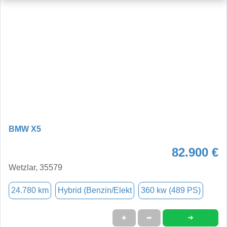
BMW X5
82.900 €
Wetzlar, 35579
24.780 km
Hybrid (Benzin/Elekt
360 kw (489 PS)
➜
★
➦