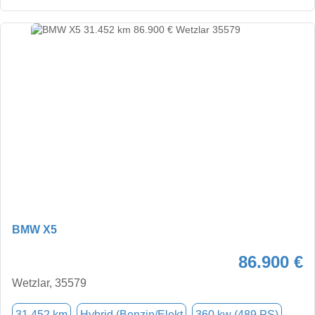
BMW X5
86.900 €
Wetzlar, 35579
31.452 km
Hybrid (Benzin/Elekt
360 kw (489 PS)