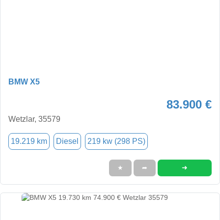
BMW X5
83.900 €
Wetzlar, 35579
19.219 km
Diesel
219 kw (298 PS)
➜
★
➦