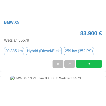
BMW X5
83.900 €
Wetzlar, 35579
20.885 km
Hybrid (Diesel/Elekt
259 kw (352 PS)
➜
★
➦