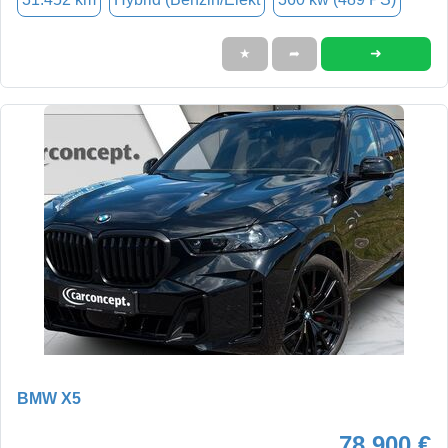
➜
★
➦
BMW X5
78.900 €