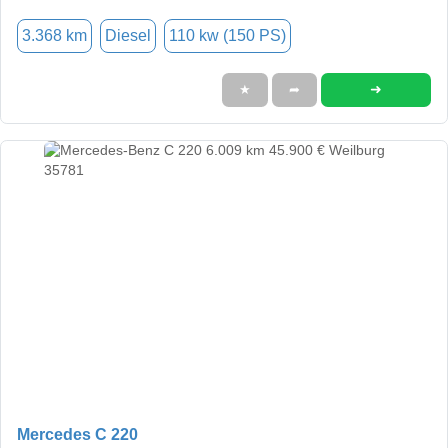
3.368 km
Diesel
110 kw (150 PS)
➜
★
➦
Mercedes C 220