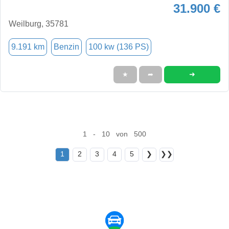
31.900 €
Weilburg, 35781
9.191 km
Benzin
100 kw (136 PS)
➜
★
➦
1 - 10 von 500
1
2
3
4
5
❯
❯❯