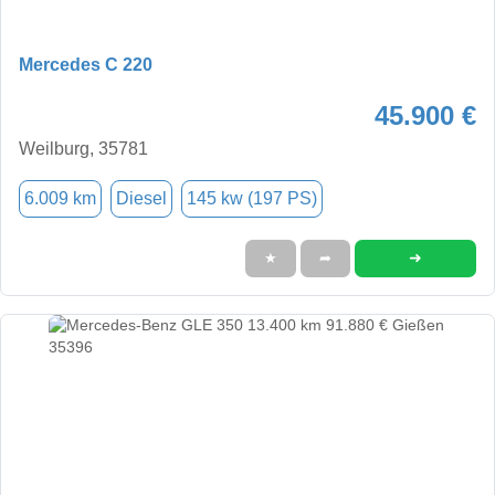
Mercedes C 220
45.900 €
Weilburg, 35781
6.009 km
Diesel
145 kw (197 PS)
➜
★
➦