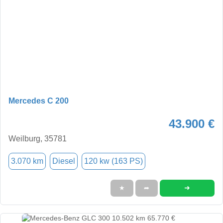
Mercedes C 200
43.900 €
Weilburg, 35781
3.070 km
Diesel
120 kw (163 PS)
➜
★
➦