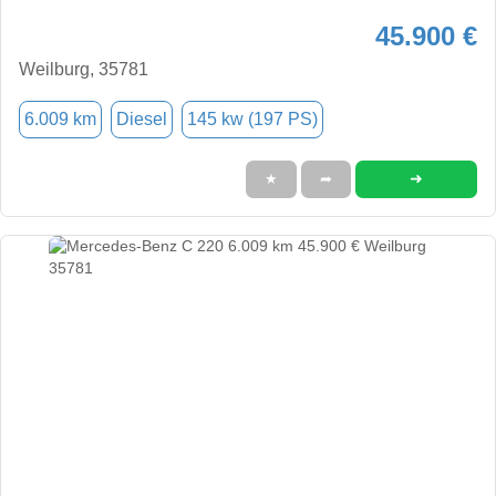
45.900 €
Weilburg, 35781
6.009 km
Diesel
145 kw (197 PS)
➜
★
➦