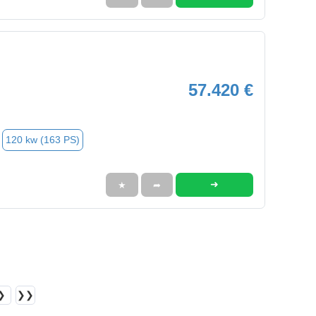
57.420 €
120 kw (163 PS)
➜
★
➦
❯
❯❯