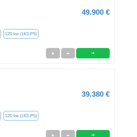
49.900 €
120 kw (163 PS)
➜
★
➦
39.380 €
120 kw (163 PS)
➜
★
➦