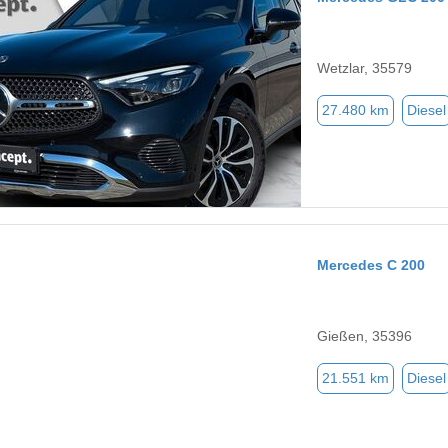
Wetzlar, 35579
27.480 km
Diesel
Mercedes C 200
Gießen, 35396
21.551 km
Diesel