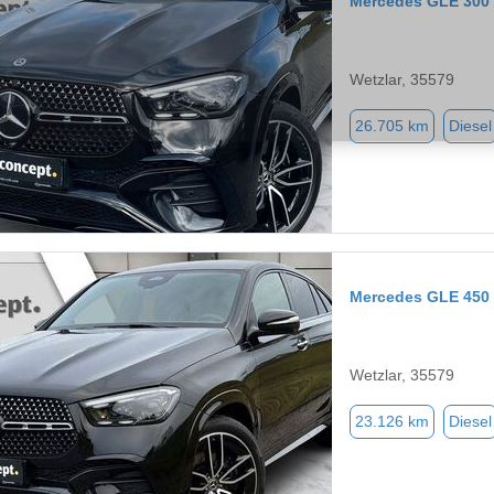
Mercedes GLE 300
Wetzlar, 35579
26.705 km
Diesel
Mercedes GLE 450
Wetzlar, 35579
23.126 km
Diesel