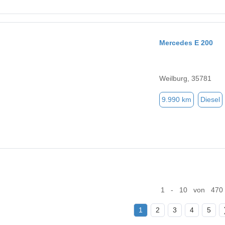
Mercedes E 200
Weilburg, 35781
9.990 km
Diesel
1 - 10 von 470
1
2
3
4
5