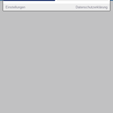
Copyright © 2000 - 2026 | 1A Infosysteme GmbH | Content by: 1a-sites-autos
Einstellungen
Datenschutzerklärung
09.08.2026