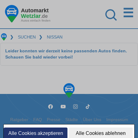
☰
Automarkt
Wetzlar
.de
Autos einfach finden
❯
SUCHEN
❯
NISSAN
Leider konnten wir derzeit keine passenden Autos finden.
Schauen Sie bald wieder vorbei!
Ratgeber
FAQ
Presse
Städte
Über Uns
Impressum
Datenschutz
Cookies
Alle Cookies akzeptieren
Alle Cookies ablehnen