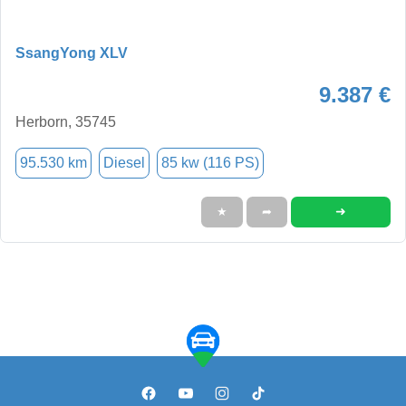
SsangYong XLV
9.387 €
Herborn, 35745
95.530 km
Diesel
85 kw (116 PS)
➜
★
➦