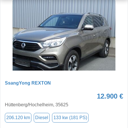
SsangYong REXTON
12.900 €
Hüttenberg/Hochelheim, 35625
206.120 km
Diesel
133 kw (181 PS)