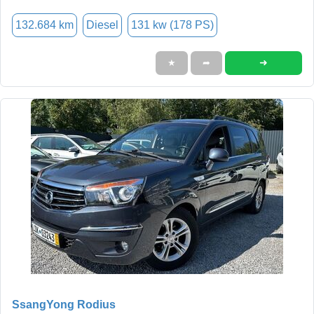
132.684 km
Diesel
131 kw (178 PS)
➜
★
➦
SsangYong Rodius