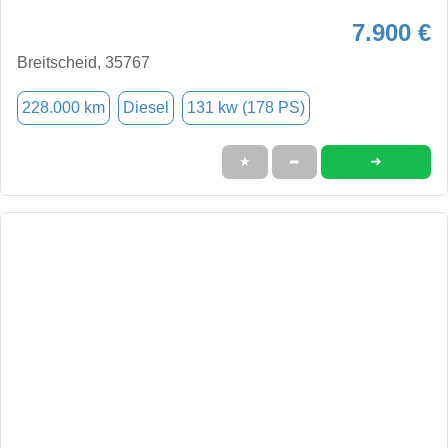
7.900 €
Breitscheid, 35767
228.000 km
Diesel
131 kw (178 PS)
➜
★
➦