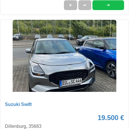
➜
★
➦
Suzuki Swift
19.500 €
Dillenburg, 35683