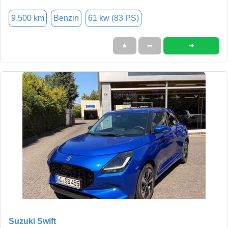
9.500 km
Benzin
61 kw (83 PS)
➜
★
➦
Suzuki Swift