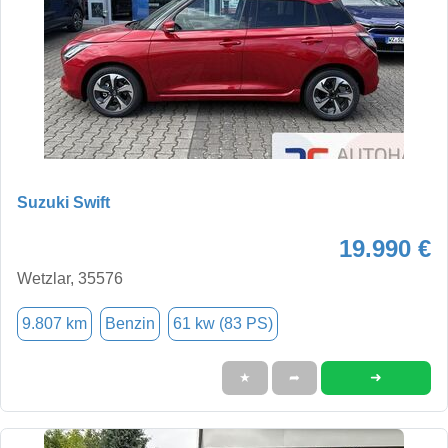
Suzuki Swift
19.990 €
Wetzlar, 35576
9.807 km
Benzin
61 kw (83 PS)
➜
★
➦