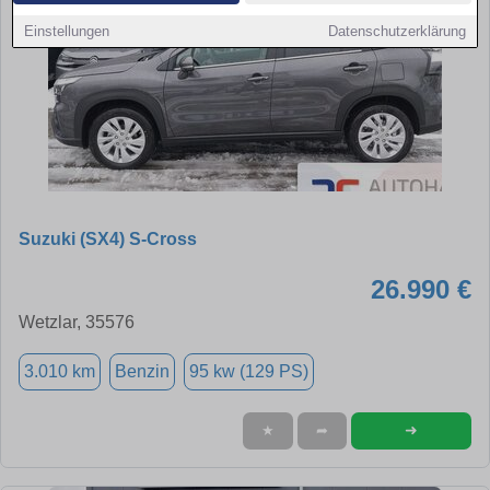
Einstellungen
Datenschutzerklärung
Suzuki (SX4) S-Cross
26.990 €
Wetzlar, 35576
3.010 km
Benzin
95 kw (129 PS)
➜
★
➦