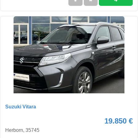
➜
★
➦
Suzuki Vitara
19.850 €
Herborn, 35745