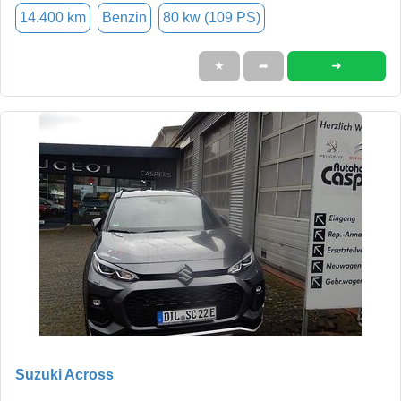
14.400 km
Benzin
80 kw (109 PS)
➜
★
➦
Suzuki Across