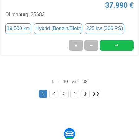
37.990 €
Dillenburg, 35683
19.500 km
Hybrid (Benzin/Elekt
225 kw (306 PS)
➜
★
➦
1 - 10 von 39
1
2
3
4
❯
❯❯