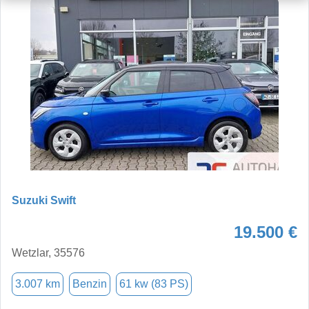
Suzuki Swift
19.500 €
Wetzlar, 35576
3.007 km
Benzin
61 kw (83 PS)