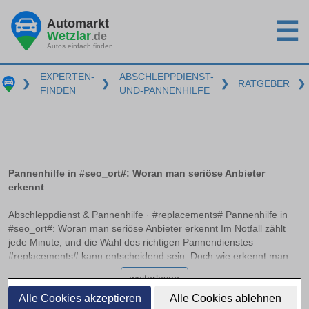
Automarkt
☰
Wetzlar
.de
Autos einfach finden
EXPERTEN-
ABSCHLEPPDIENST-
❯
❯
❯
RATGEBER
❯
FINDEN
UND-PANNENHILFE
Pannenhilfe in #seo_ort#: Woran man seriöse Anbieter
erkennt
Abschleppdienst & Pannenhilfe · #replacements# Pannenhilfe in
#seo_ort#: Woran man seriöse Anbieter erkennt Im Notfall zählt
jede Minute, und die Wahl des richtigen Pannendienstes
#replacements# kann entscheidend sein. Doch wie erkennt man
einen seriösen Anbieter, der professionell und zuverlässig handelt?
weiterlesen
Dieser Artikel bietet klare Orientierung und hilft Ihnen dabei, im
Ernstfall schnell und richtig zu entscheiden, ohne böse
Alle Cookies akzeptieren
Alle Cookies ablehnen