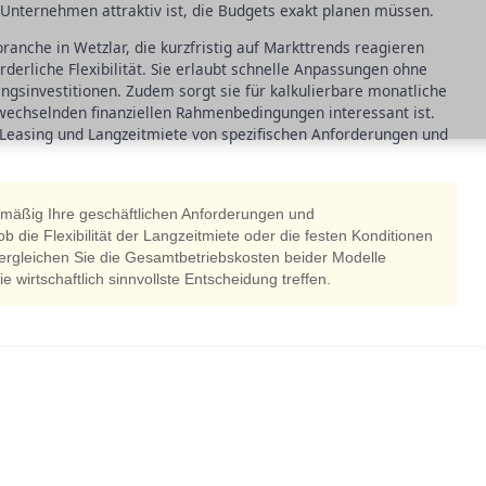
 Unternehmen attraktiv ist, die Budgets exakt planen müssen.
nche in Wetzlar, die kurzfristig auf Markttrends reagieren
rderliche Flexibilität. Sie erlaubt schnelle Anpassungen ohne
angsinvestitionen. Zudem sorgt sie für kalkulierbare monatliche
echselnden finanziellen Rahmenbedingungen interessant ist.
 Leasing und Langzeitmiete von spezifischen Anforderungen und
lmäßig Ihre geschäftlichen Anforderungen und
die Flexibilität der Langzeitmiete oder die festen Konditionen
ergleichen Sie die Gesamtbetriebskosten beider Modelle
ie wirtschaftlich sinnvollste Entscheidung treffen.