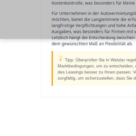
Kostenkontrolle, was besonders für kleine
Für Unternehmen in der Autovermietungsbra
möchten, bietet die Langzeitmiete die erfo
langfristige Verpflichtungen und hohe Anf
Ausgaben, was besonders für Firmen mit w
Letztlich hängt die Entscheidung zwischen
dem gewünschten Maß an Flexibilität ab.
Tipp: Überprüfen Sie in Wetzlar rege
Marktbedingungen, um zu entscheiden, ob 
des Leasings besser zu Ihnen passen. V
sorgfältig, um sicherzustellen, dass Sie d