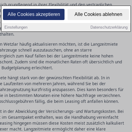
ch grundlegend in ihrer Flexibilität und den vertraglichen
eine längere Vertragslaufzeit erfordert, bietet die
Alle Cookies akzeptieren
Alle Cookies ablehnen
ohne langfristige Verpflichtungen. Dies kann besonders attraktiv
 sein, die schnell auf Marktveränderungen reagieren müssen.
Einstellungen
Datenschutzerklärung
le Wartungskosten, während Leasingverträge oft zusätzliche
thalten.
n Wetzlar häufig aktualisieren möchten, ist die Langzeitmiete
 Fahrzeuge schnell auszutauschen, ohne an starre
ergleich zum Kauf fallen bei der Langzeitmiete keine hohen
 schont. Zudem sind die monatlichen Raten oft übersichtlich und
 Budgetplanung erleichtert.
te hängt stark von der gewünschten Flexibilität ab. In in
te Laufzeiten von mehreren Jahren, während Sie bei der
Fahrzeugnutzung kurzfristig anzupassen. Dies kann besonders für
die in bestimmten Monaten eine höhere Nachfrage verzeichnen.
schlussgebühren fällig, die beim Leasing oft anfallen können.
gt in der Abwicklung der Versicherungs- und Wartungskosten. Bei
oft im Gesamtpaket enthalten, was die Handhabung vereinfacht
easing hingegen müssen diese Kosten meist zusätzlich kalkuliert
exer macht. Langzeitmiete ermöglicht daher eine klare