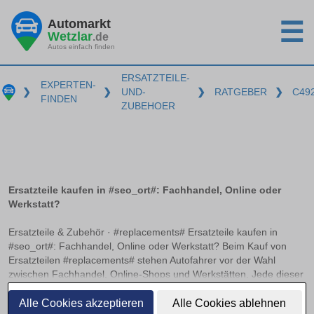
Automarkt
☰
Wetzlar
.de
Autos einfach finden
ERSATZTEILE-
EXPERTEN-
❯
❯
UND-
❯
RATGEBER
❯
C49
FINDEN
ZUBEHOER
Ersatzteile kaufen in #seo_ort#: Fachhandel, Online oder
Werkstatt?
Ersatzteile & Zubehör · #replacements# Ersatzteile kaufen in
#seo_ort#: Fachhandel, Online oder Werkstatt? Beim Kauf von
Ersatzteilen #replacements# stehen Autofahrer vor der Wahl
zwischen Fachhandel, Online-Shops und Werkstätten. Jede dieser
Bezugsquellen hat ihre Vorzüge und Herausforderungen. Worauf
weiterlesen
es beim Online-Kauf von Kfz-Teilen zu achten gilt und wann sich
Alle Cookies akzeptieren
Alle Cookies ablehnen