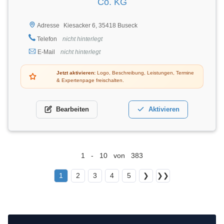
Co. KG
Kiesacker 6, 35418 Buseck
Adresse
Telefon
nicht hinterlegt
E-Mail
nicht hinterlegt
Jetzt aktivieren:
Logo, Beschreibung, Leistungen, Termine
& Expertenpage freischalten.
Bearbeiten
Aktivieren
1 - 10 von 383
1
2
3
4
5
❯
❯❯