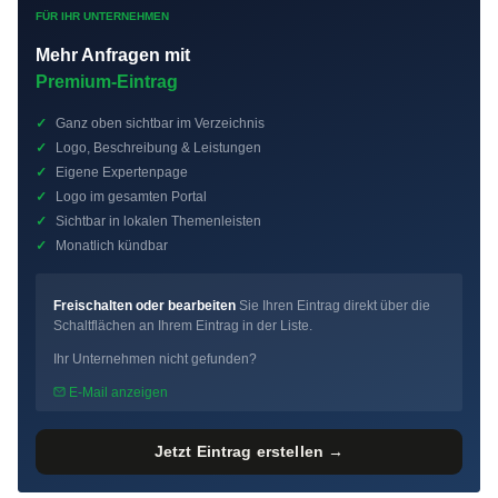
FÜR IHR UNTERNEHMEN
Mehr Anfragen mit
Premium-Eintrag
✓
Ganz oben sichtbar im Verzeichnis
✓
Logo, Beschreibung & Leistungen
✓
Eigene Expertenpage
✓
Logo im gesamten Portal
✓
Sichtbar in lokalen Themenleisten
✓
Monatlich kündbar
Freischalten oder bearbeiten
Sie Ihren Eintrag direkt über die
Schaltflächen an Ihrem Eintrag in der Liste.
Ihr Unternehmen nicht gefunden?
E-Mail anzeigen
Jetzt Eintrag erstellen →