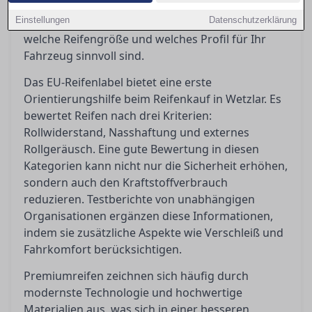
die Entscheidung erschweren. In diesem
Einstellungen
Ratgeber bieten wir Orientierung und zeigen,
Datenschutzerklärung
welche Reifengröße und welches Profil für Ihr
Fahrzeug sinnvoll sind.
Das EU-Reifenlabel bietet eine erste
Orientierungshilfe beim Reifenkauf in Wetzlar. Es
bewertet Reifen nach drei Kriterien:
Rollwiderstand, Nasshaftung und externes
Rollgeräusch. Eine gute Bewertung in diesen
Kategorien kann nicht nur die Sicherheit erhöhen,
sondern auch den Kraftstoffverbrauch
reduzieren. Testberichte von unabhängigen
Organisationen ergänzen diese Informationen,
indem sie zusätzliche Aspekte wie Verschleiß und
Fahrkomfort berücksichtigen.
Premiumreifen zeichnen sich häufig durch
modernste Technologie und hochwertige
Materialien aus, was sich in einer besseren