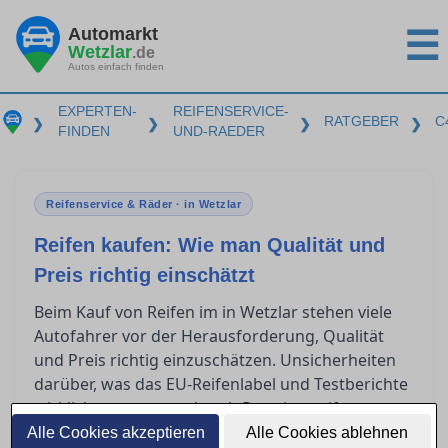
Automarkt
☰
Wetzlar
.de
Autos einfach finden
EXPERTEN-
REIFENSERVICE-
RATGEBER
C
❯
❯
❯
❯
FINDEN
UND-RAEDER
Reifenservice & Räder · in Wetzlar
Reifen kaufen: Wie man Qualität und
Preis richtig einschätzt
Beim Kauf von Reifen im in Wetzlar stehen viele
Autofahrer vor der Herausforderung, Qualität
und Preis richtig einzuschätzen. Unsicherheiten
darüber, was das EU-Reifenlabel und Testberichte
wirklich aussagen, oder ob Premiumreifen
tatsächlich besser als Budgetreifen sind, können
Alle Cookies akzeptieren
Alle Cookies ablehnen