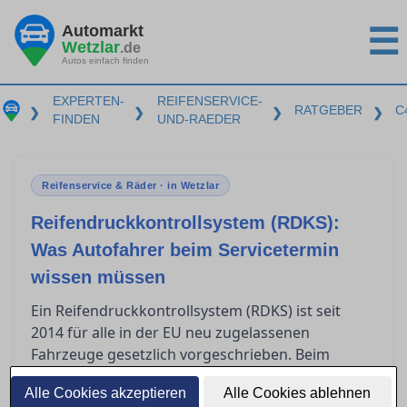
Automarkt
☰
Wetzlar
.de
Autos einfach finden
EXPERTEN-
REIFENSERVICE-
RATGEBER
C
❯
❯
❯
❯
FINDEN
UND-RAEDER
Reifenservice & Räder · in Wetzlar
Reifendruckkontrollsystem (RDKS):
Was Autofahrer beim Servicetermin
wissen müssen
Ein Reifendruckkontrollsystem (RDKS) ist seit
2014 für alle in der EU neu zugelassenen
Fahrzeuge gesetzlich vorgeschrieben. Beim
in Wetzlar müssen Autofahrer
Reifenservice
Alle Cookies akzeptieren
Alle Cookies ablehnen
wissen, dass spezielle Sensoren bei der