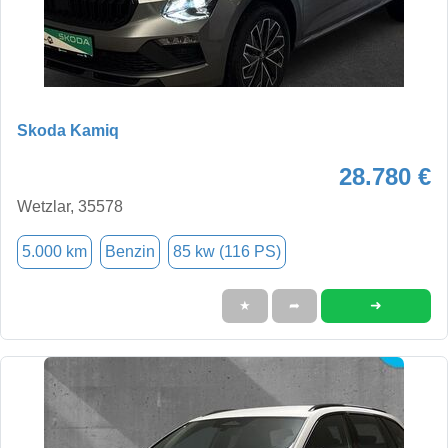
Skoda Kamiq
28.780 €
Wetzlar, 35578
5.000 km
Benzin
85 kw (116 PS)
➜
★
➦