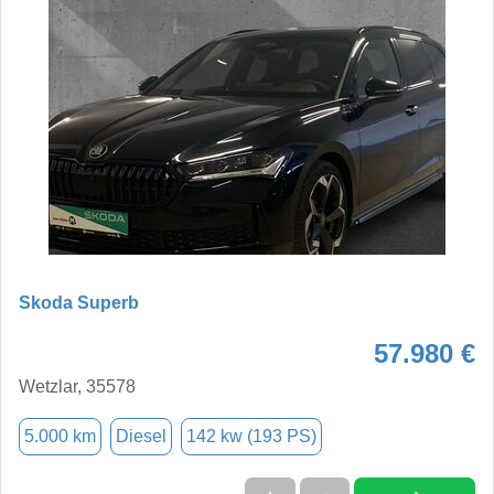
Skoda Superb
57.980 €
Wetzlar, 35578
5.000 km
Diesel
142 kw (193 PS)