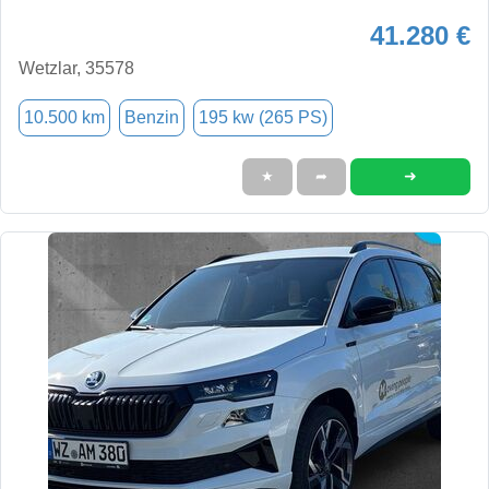
41.280 €
Wetzlar, 35578
10.500 km
Benzin
195 kw (265 PS)
➜
★
➦