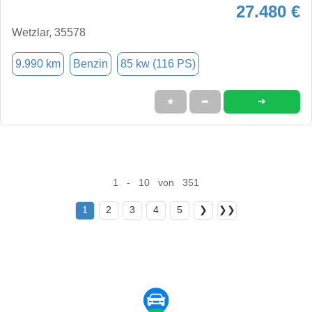
27.480 €
Wetzlar, 35578
9.990 km
Benzin
85 kw (116 PS)
➜
★
➦
1 - 10 von 351
1
2
3
4
5
❯
❯❯