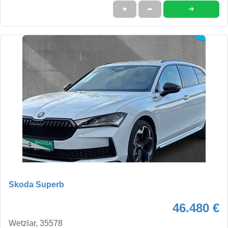
➜
★
➦
Skoda Superb
46.480 €
Wetzlar, 35578