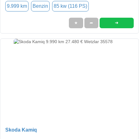
9.999 km
Benzin
85 kw (116 PS)
➜
★
➦
Skoda Kamiq