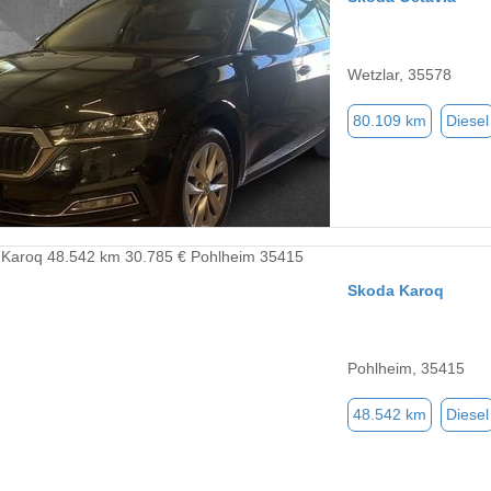
Wetzlar, 35578
80.109 km
Diesel
Skoda Karoq
Pohlheim, 35415
48.542 km
Diesel