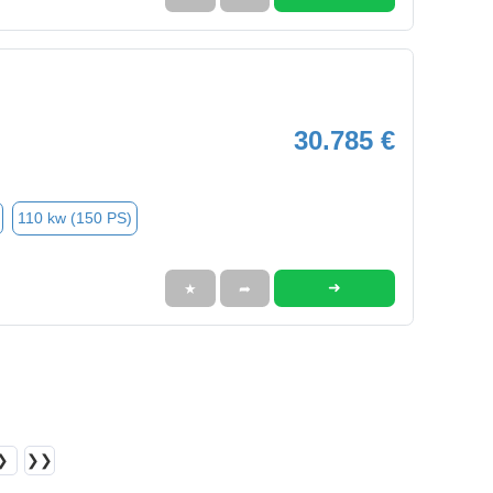
30.785 €
110 kw (150 PS)
➜
★
➦
❯
❯❯