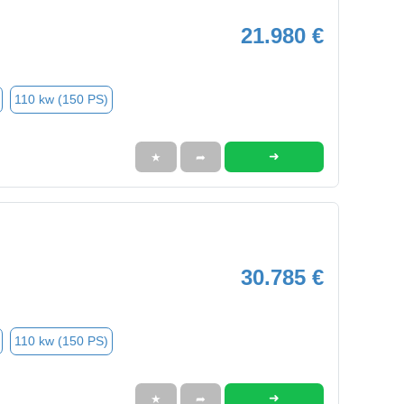
21.980 €
110 kw (150 PS)
➜
★
➦
30.785 €
110 kw (150 PS)
➜
★
➦