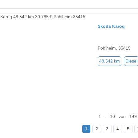
Skoda Karoq
Pohlheim, 35415
48.542 km
Diesel
1 - 10 von 149
1
2
3
4
5