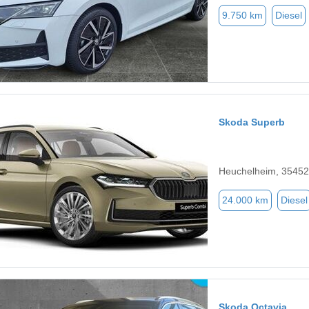
9.750 km
Diesel
Skoda Superb
Heuchelheim, 35452
24.000 km
Diesel
Skoda Octavia