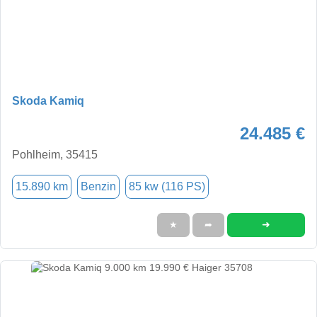
Skoda Kamiq
24.485 €
Pohlheim, 35415
15.890 km
Benzin
85 kw (116 PS)
➜
★
➦