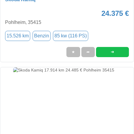
24.375 €
Pohlheim, 35415
15.526 km
Benzin
85 kw (116 PS)
➜
★
➦