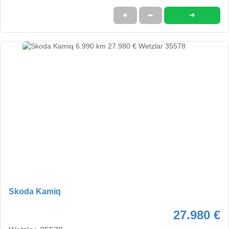
➜
★
➦
Skoda Kamiq
27.980 €