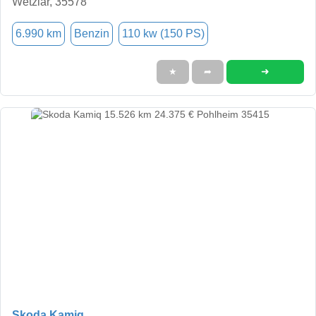
Wetzlar, 35578
6.990 km
Benzin
110 kw (150 PS)
➜
★
➦
Skoda Kamiq