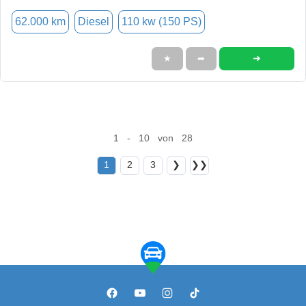
62.000 km
Diesel
110 kw (150 PS)
➜
★
➦
1 - 10 von 28
1
2
3
❯
❯❯