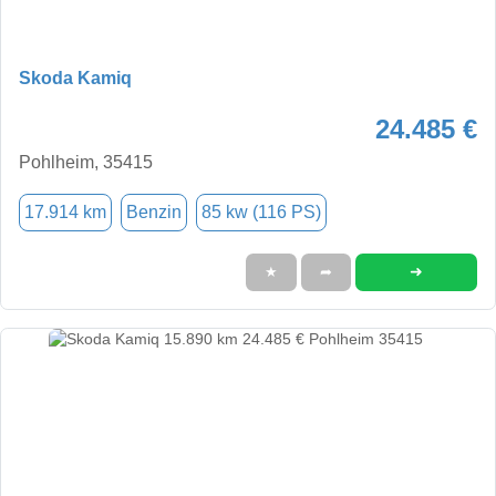
Skoda Kamiq
24.485 €
Pohlheim, 35415
17.914 km
Benzin
85 kw (116 PS)
➜
★
➦