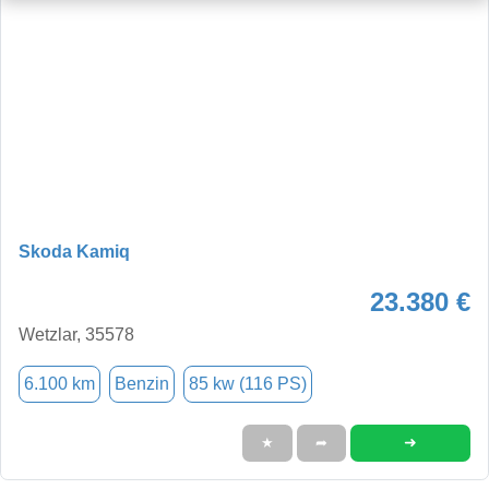
Skoda Kamiq
23.380 €
Wetzlar, 35578
6.100 km
Benzin
85 kw (116 PS)
➜
★
➦