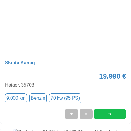
Skoda Kamiq
19.990 €
Haiger, 35708
9.000 km
Benzin
70 kw (95 PS)
➜
★
➦