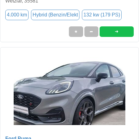
Wetzlar, 35581
4.000 km
Hybrid (Benzin/Elekt
132 kw (179 PS)
➜
★
➦
Ford Puma