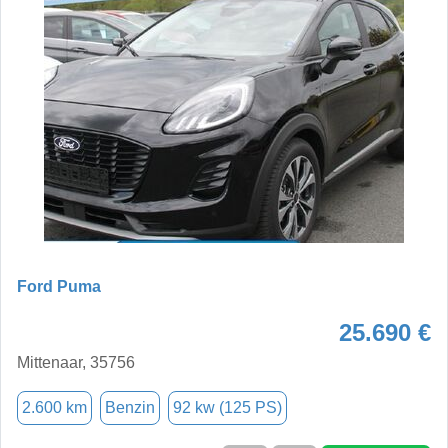
Ford Puma
25.690 €
Mittenaar, 35756
2.600 km
Benzin
92 kw (125 PS)