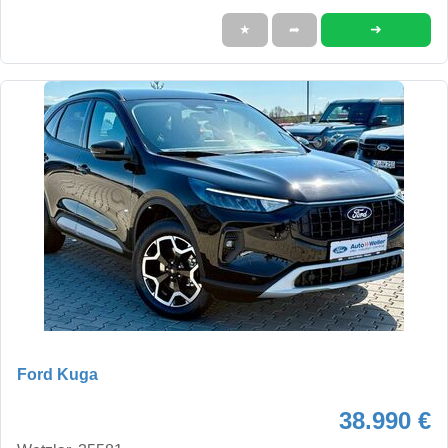
➜
★
➦
Ford Kuga
38.990 €