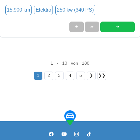
15.900 km
Elektro
250 kw (340 PS)
➜
★
➦
1 - 10 von 180
1
2
3
4
5
❯
❯❯