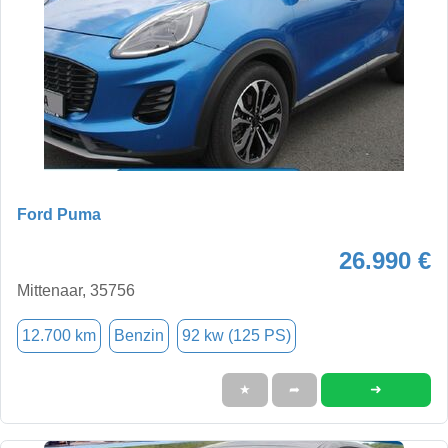
Ford Puma
26.990 €
Mittenaar, 35756
12.700 km
Benzin
92 kw (125 PS)
➜
★
➦