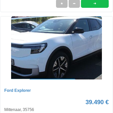
➜
★
➦
Ford Explorer
39.490 €
Mittenaar, 35756