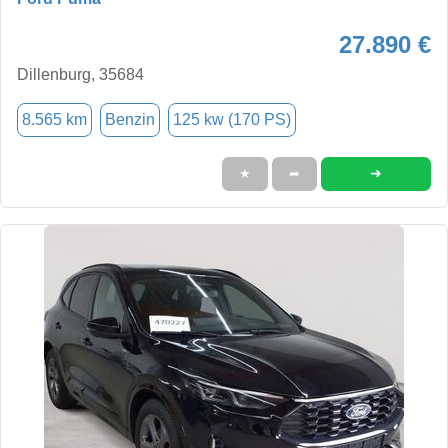
27.890 €
Dillenburg, 35684
8.565 km
Benzin
125 kw (170 PS)
➜
★
➦