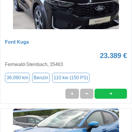
Ford Kuga
23.389 €
Fernwald-Steinbach, 35463
36.090 km
Benzin
110 kw (150 PS)
➜
★
➦