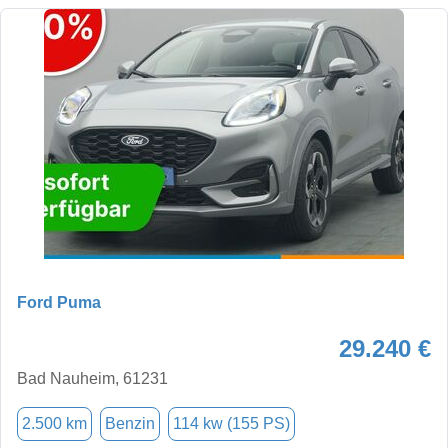
Ford Puma
29.240 €
Bad Nauheim, 61231
2.500 km
Benzin
114 kw (155 PS)