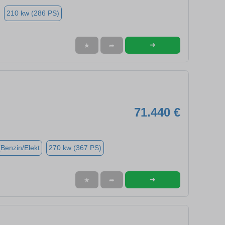
210 kw (286 PS)
➜
★
➦
71.440 €
(Benzin/Elekt
270 kw (367 PS)
➜
★
➦