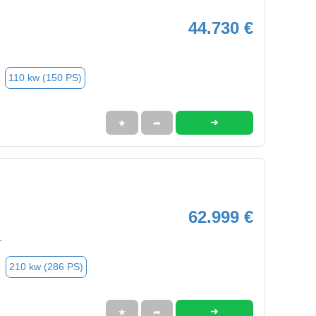
44.730 €
110 kw (150 PS)
➜
★
➦
62.999 €
1
210 kw (286 PS)
➜
★
➦