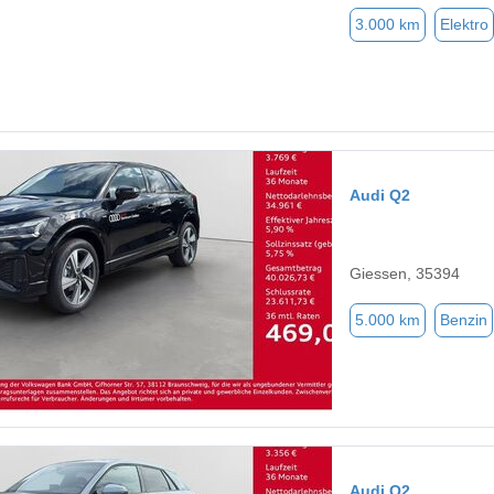
3.000 km
Elektro
Audi Q2
Giessen, 35394
5.000 km
Benzin
Audi Q2