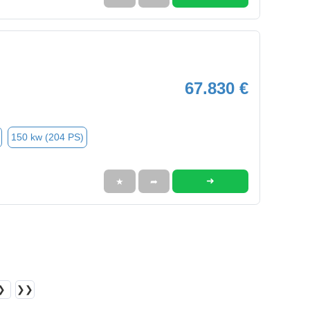
67.830 €
150 kw (204 PS)
➜
★
➦
❯
❯❯