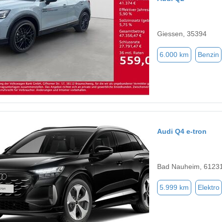
Giessen, 35394
6.000 km
Benzin
Audi Q4 e-tron
Bad Nauheim, 6123
5.999 km
Elektro