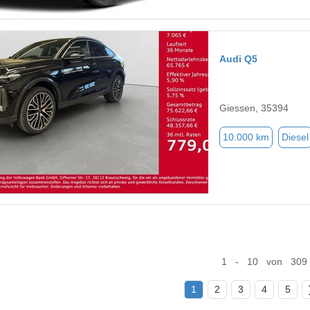
Audi Q5
Giessen, 35394
10.000 km
Diesel
1 - 10 von 309
1
2
3
4
5