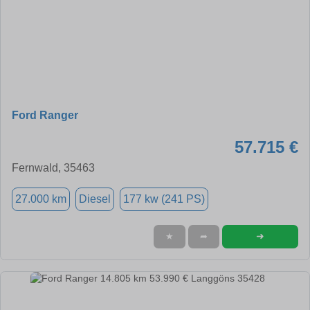
Ford Ranger
57.715 €
Fernwald, 35463
27.000 km
Diesel
177 kw (241 PS)
➜
★
➦