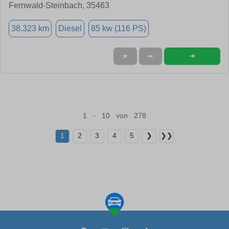
Fernwald-Steinbach, 35463
38.323 km
Diesel
85 kw (116 PS)
➜
★
➦
1 - 10 von 278
1
2
3
4
5
❯
❯❯