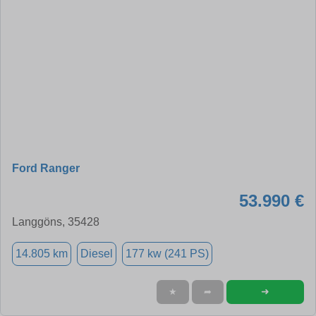
Ford Ranger
53.990 €
Langgöns, 35428
14.805 km
Diesel
177 kw (241 PS)
➜
★
➦