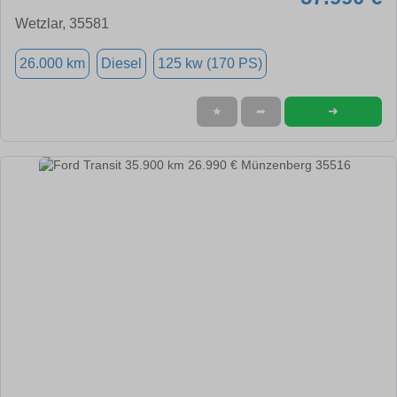
Wetzlar, 35581
26.000 km
Diesel
125 kw (170 PS)
➜
★
➦