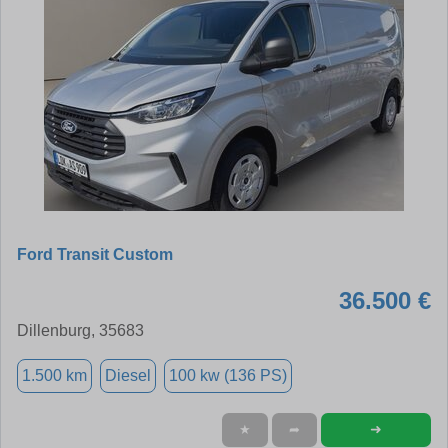
Ford Transit Custom
36.500 €
Dillenburg, 35683
1.500 km
Diesel
100 kw (136 PS)
➜
★
➦