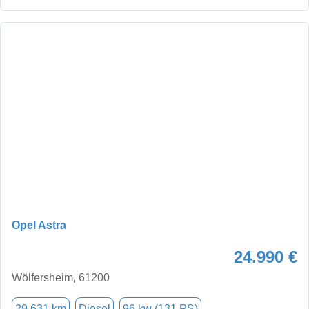
Opel Astra
24.990 €
Wölfersheim, 61200
29.631 km
Diesel
96 kw (131 PS)