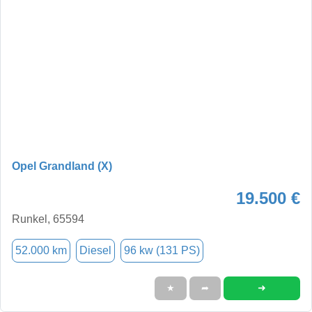
Opel Grandland (X)
19.500 €
Runkel, 65594
52.000 km
Diesel
96 kw (131 PS)
➜
★
➦