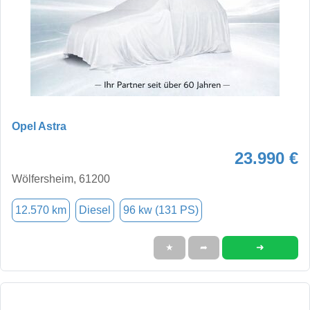
Opel Astra
23.990 €
Wölfersheim, 61200
12.570 km
Diesel
96 kw (131 PS)
➜
★
➦