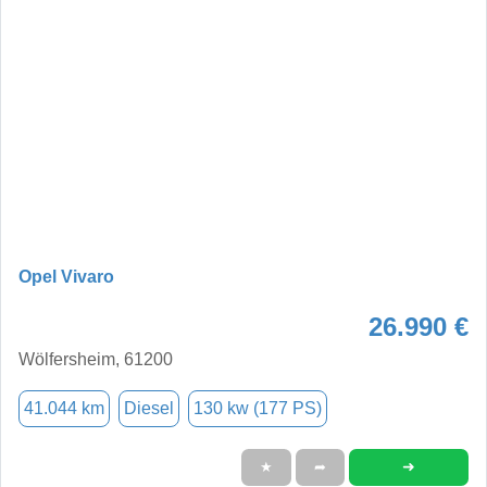
Opel Vivaro
26.990 €
Wölfersheim, 61200
41.044 km
Diesel
130 kw (177 PS)
➜
★
➦