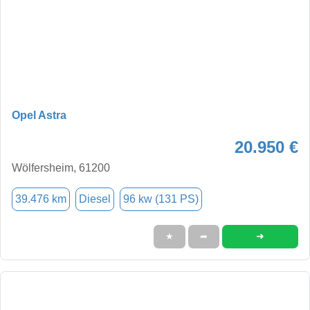
Opel Astra
20.950 €
Wölfersheim, 61200
39.476 km
Diesel
96 kw (131 PS)
➜
★
➦