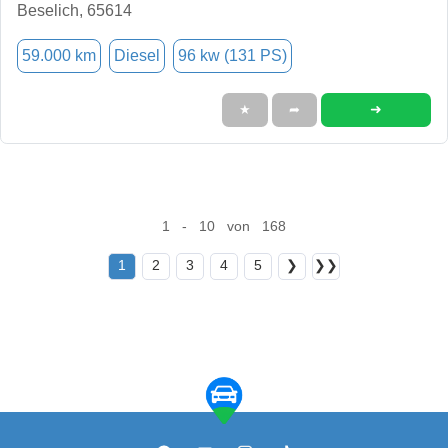
Beselich, 65614
59.000 km
Diesel
96 kw (131 PS)
➜
★
➦
1 - 10 von 168
1
2
3
4
5
❯
❯❯