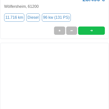
Wölfersheim, 61200
11.716 km
Diesel
96 kw (131 PS)
➜
★
➦