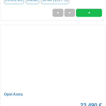
➜
★
➦
Opel Astra
23.490 €