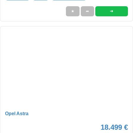
➜
★
➦
Opel Astra
18.499 €