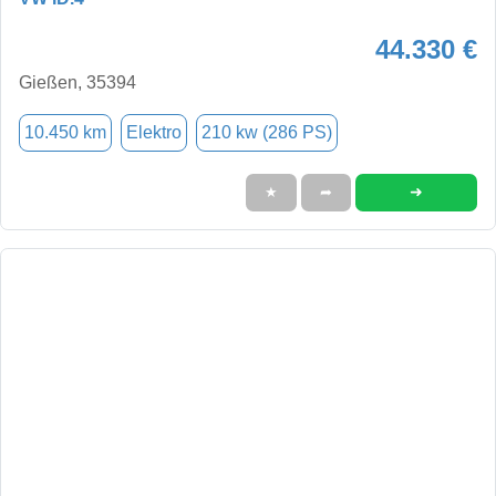
44.330 €
Gießen, 35394
10.450 km
Elektro
210 kw (286 PS)
➜
★
➦