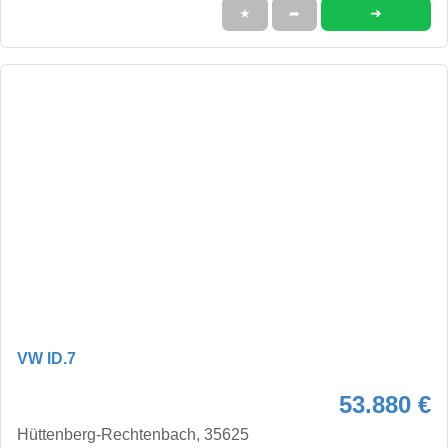
➜
★
➦
VW ID.7
53.880 €
Hüttenberg-Rechtenbach, 35625