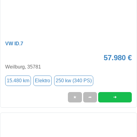
VW ID.7
57.980 €
Weilburg, 35781
15.480 km
Elektro
250 kw (340 PS)
➜
★
➦