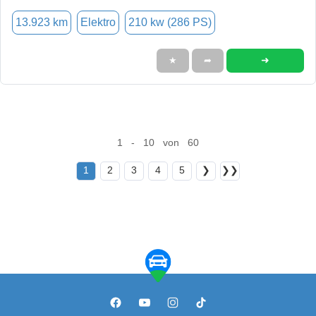
13.923 km
Elektro
210 kw (286 PS)
➜
★
➦
1 - 10 von 60
1
2
3
4
5
❯
❯❯