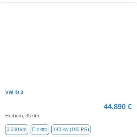
VW ID.3
44.890 €
Herborn, 35745
3.000 km
Elektro
140 kw (190 PS)