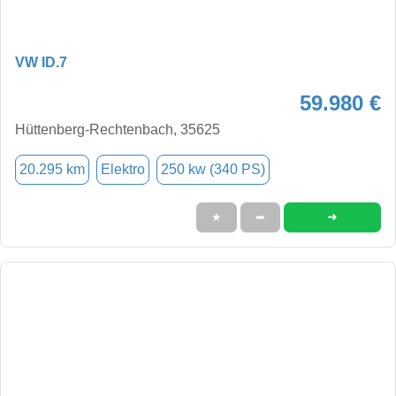
VW ID.7
59.980 €
Hüttenberg-Rechtenbach, 35625
20.295 km
Elektro
250 kw (340 PS)
➜
★
➦