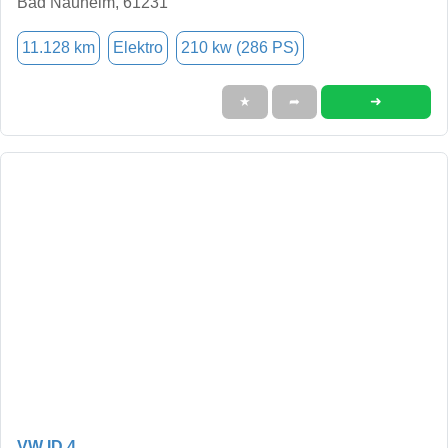
Bad Nauheim, 61231
11.128 km
Elektro
210 kw (286 PS)
➜
★
➦
VW ID.4