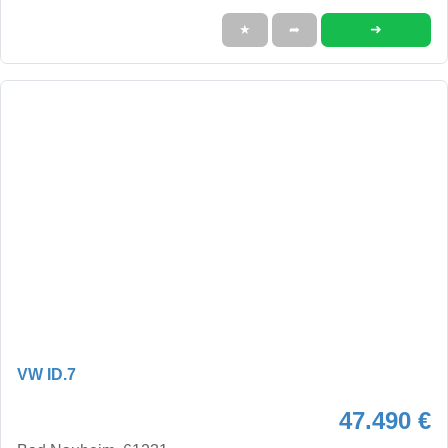
➜
★
➦
VW ID.7
47.490 €