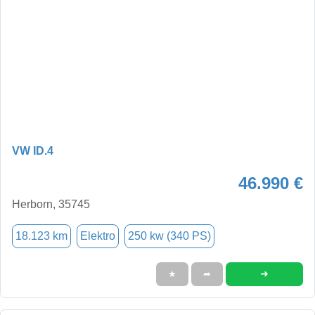
VW ID.4
46.990 €
Herborn, 35745
18.123 km
Elektro
250 kw (340 PS)
➜
★
➦