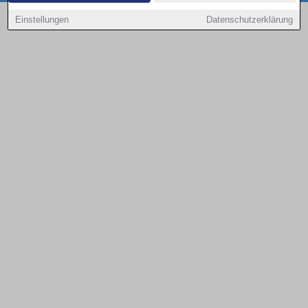
Copyright © 2000 - 2026 | 1A Infosysteme GmbH | Content by: 1a-sites-autos
Einstellungen
Datenschutzerklärung
08.08.2026