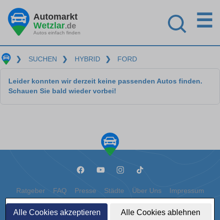
☰
Automarkt
Wetzlar
.de
Autos einfach finden
❯
SUCHEN
❯
HYBRID
❯
FORD
Leider konnten wir derzeit keine passenden Autos finden.
Schauen Sie bald wieder vorbei!
Ratgeber
FAQ
Presse
Städte
Über Uns
Impressum
Datenschutz
Cookies
Alle Cookies akzeptieren
Alle Cookies ablehnen