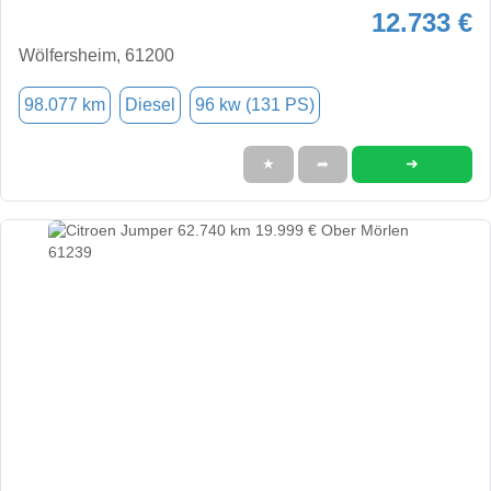
12.733 €
Wölfersheim, 61200
98.077 km
Diesel
96 kw (131 PS)
➜
★
➦