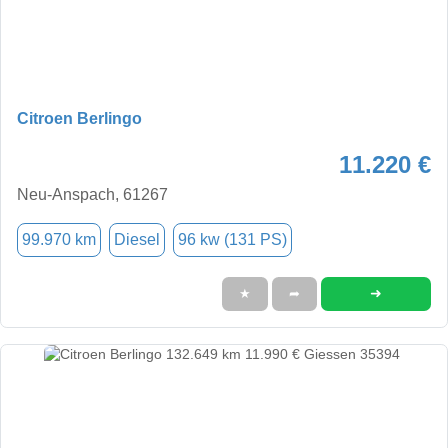
Citroen Berlingo
11.220 €
Neu-Anspach, 61267
99.970 km
Diesel
96 kw (131 PS)
➜
★
➦