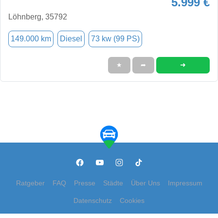
5.999 €
Löhnberg, 35792
149.000 km
Diesel
73 kw (99 PS)
➜
★
➦
Ratgeber
FAQ
Presse
Städte
Über Uns
Impressum
Datenschutz
Cookies