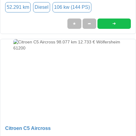
52.291 km
Diesel
106 kw (144 PS)
➜
★
➦
Citroen C5 Aircross