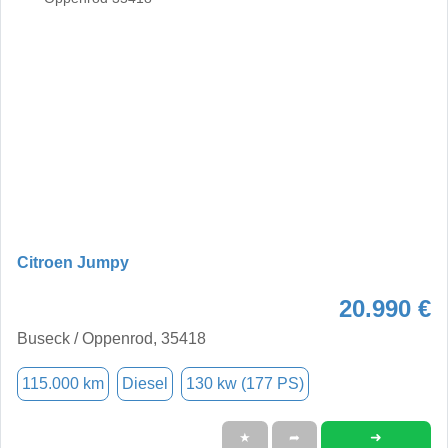
Citroen Jumpy
20.990 €
Buseck / Oppenrod, 35418
115.000 km
Diesel
130 kw (177 PS)
➜
★
➦