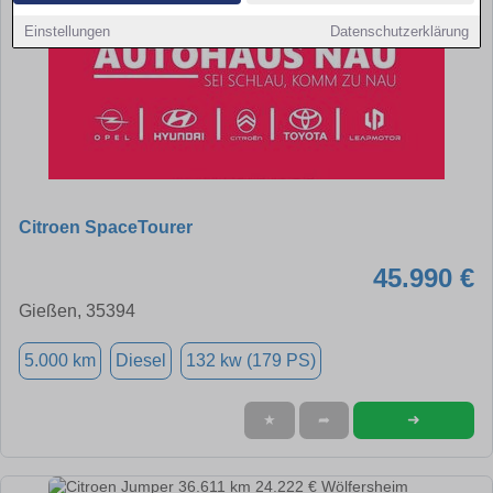
Einstellungen
Datenschutzerklärung
Citroen SpaceTourer
45.990 €
Gießen, 35394
5.000 km
Diesel
132 kw (179 PS)
➜
★
➦