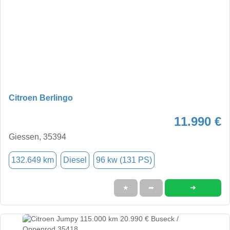
Citroen Berlingo
11.990 €
Giessen, 35394
132.649 km
Diesel
96 kw (131 PS)
➜
★
➦