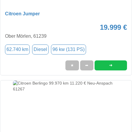
Citroen Jumper
19.999 €
Ober Mörlen, 61239
62.740 km
Diesel
96 kw (131 PS)
➜
★
➦