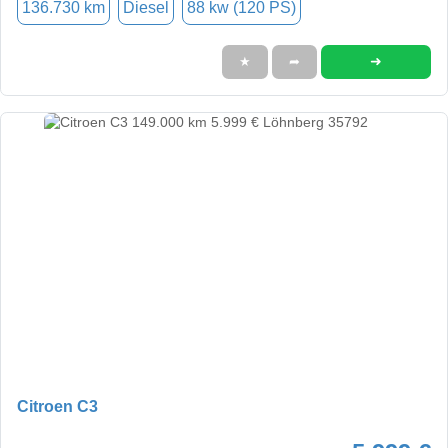
136.730 km
Diesel
88 kw (120 PS)
➜
★
➦
Citroen C3