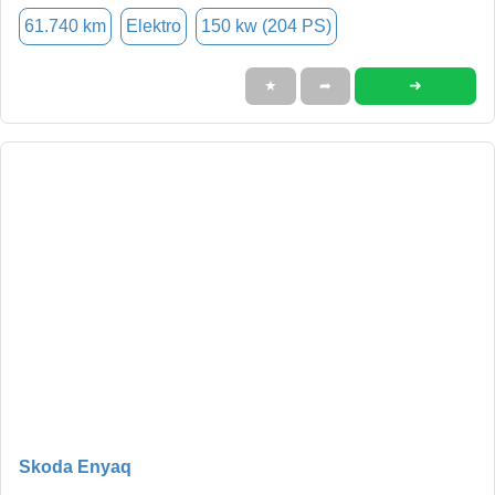
61.740 km
Elektro
150 kw (204 PS)
➜
★
➦
Skoda Enyaq