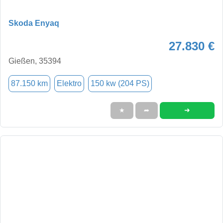
Skoda Enyaq
27.830 €
Gießen, 35394
87.150 km
Elektro
150 kw (204 PS)
➜
★
➦