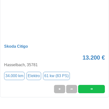
Skoda Citigo
13.200 €
Hasselbach, 35781
34.000 km
Elektro
61 kw (83 PS)
➜
★
➦