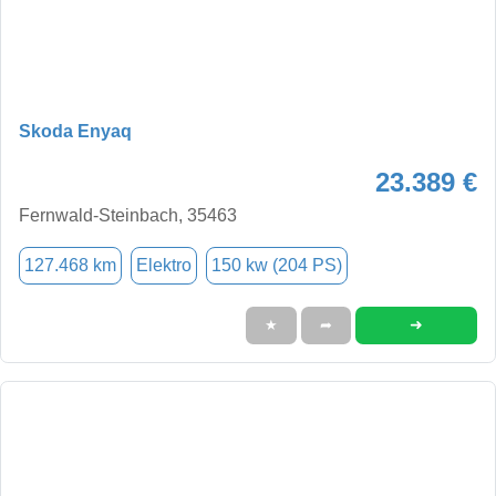
Skoda Enyaq
23.389 €
Fernwald-Steinbach, 35463
127.468 km
Elektro
150 kw (204 PS)
➜
★
➦