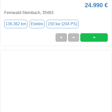
24.990 €
Fernwald-Steinbach, 35463
136.362 km
Elektro
150 kw (204 PS)
➜
★
➦